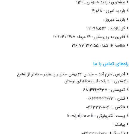
بیشترین بازدید همزمان : 1160
بازدید امروز : 4,188
بازدید دیروز :
کل بازدید : 22,098,513
آخرین به روزرسانی : 14 مرداد 1405 12:11:41
شناسه IP شما : 216.73.217.55
راه‌های تماس با ما
آدرس : خرم آباد – میدان 22 بهمن – بلوار ولیعصر – بالاتر از تقاطع
60 متری – شرکت آب منطقه ای لرستان
کدپستی : 6814993437
تلفن : 06633224023
فاکس : 06633208060
پست الکترونیکی : lsrw[at]lsrw.ir
پیامک :
تلفن گویا : 06633206020