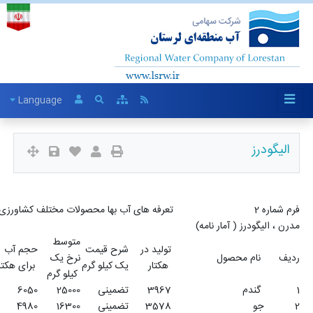
Language
فرم شماره 2 تعرفه های آب بها محصولات مختلف کشاورزی در سال 1399 شبکه های نیمه
متوسط
شبکه
بهای یک
لید در
شرح قیمت
حجم آب
آب بهای یک
نرخ یک
مدرن
متر مکعب
یک کیلو گرم
برای هکتار
هکتار
کیلو گرم
(درصد)
آب
396
تضمینی
25000
6050
2
1983500
328
357
تضمینی
16300
4980
2
1166428
234