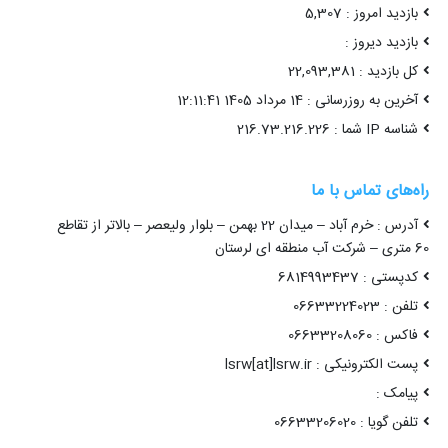
رم آباد – میدان 22 بهمن – بلوار ولیعصر – بالاتر از تقاطع