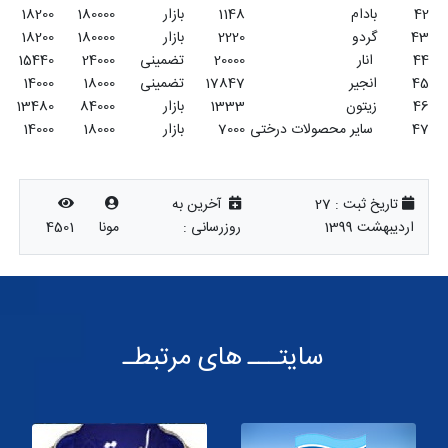
114
بازار
180000
18200
2
4132800
227
222
بازار
180000
18200
2
7992000
439
200
تضمینی
24000
15440
2
9600000
622
1784
تضمینی
18000
14000
2
6424920
459
133
بازار
84000
13480
2
2239440
166
700
بازار
18000
14000
2
2520000
180
آخرین به
وزرسانی :
مونا
4501
های مرتبطـ