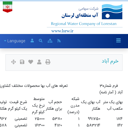
Language
فرم شماره3 تعرفه های آب بها محصولات مختلف کشاورزی در سال 1399 شبکه های سنتی ، خرم
متوسط
جم آب
شرح قیمت
تولید در
نرخ یک
نام محصول
ردیف
رای هکتار
یک کیلو گرم
هکتار
کیلو گرم
538
25000
تضمینی
3967
گندم
1
412
16300
تضمینی
3578
جو
2