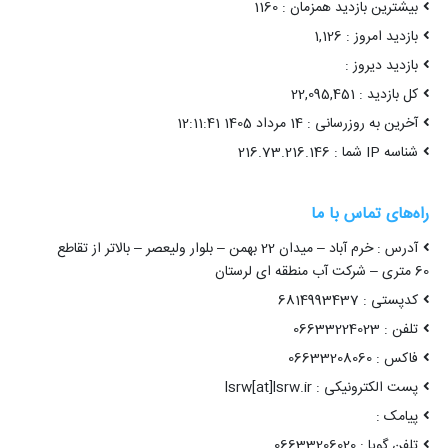
د – میدان 22 بهمن – بلوار ولیعصر – بالاتر از تقاطع