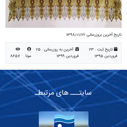
تاریخ آخرین بروزرسانی 1398/01/22
تاریخ ثبت :
23
آخرین به روزرسانی :
25
فروردین 1395
فروردین 1399
مونا
8657
سایتـــ های مرتبطـ