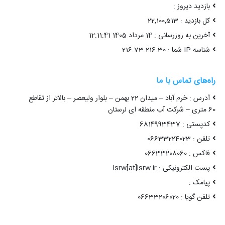
بازدید دیروز :
کل بازدید : 22,100,513
آخرین به روزرسانی : 14 مرداد 1405 12:11:41
شناسه IP شما : 216.73.216.30
راه‌های تماس با ما
آدرس : خرم آباد – میدان 22 بهمن – بلوار ولیعصر – بالاتر از تقاطع
60 متری – شرکت آب منطقه ای لرستان
کدپستی : 6814993437
تلفن : 06633224023
فاکس : 06633208060
پست الکترونیکی : lsrw[at]lsrw.ir
پیامک :
تلفن گویا : 06633206020