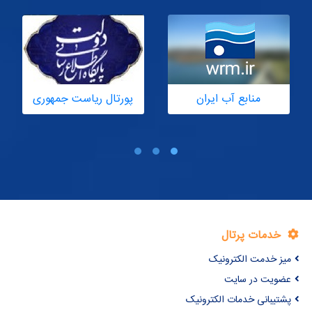
پورتال ریاست جمهوری
پورتال رهبری