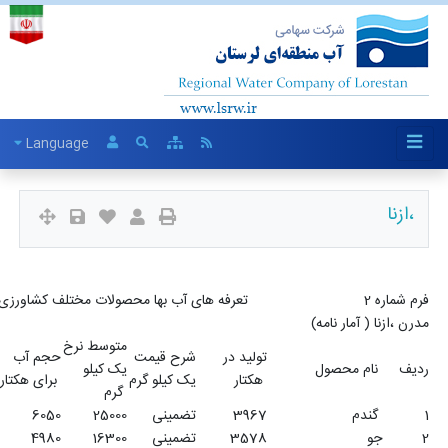
Language
فرم شماره 2 تعرفه های آب بها محصولات مختلف کشاورزی در سال 1399 شبکه های نیمه
متوسط نرخ
شبکه
بهای یک
د در
شرح قیمت
حجم آب
آب بهای یک
یک کیلو
مدرن
متر مکعب
یک کیلو گرم
برای هکتار
هکتار
گرم
(درصد)
آب
39
تضمینی
25000
6050
2
1983500
328
35
تضمینی
16300
4980
2
1166428
234