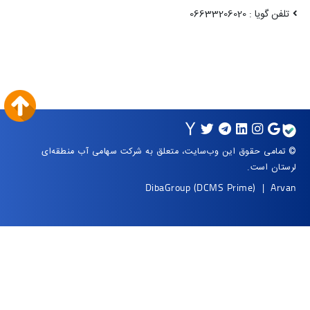
علق به شرکت سهامی آب منطقه‌ای
DibaG