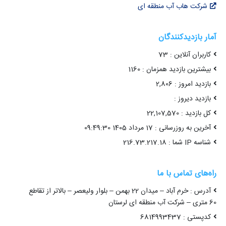
شرکت هاب آب منطقه ای
آمار بازدیدکنندگان
کاربران آنلاین : 73
بیشترین بازدید همزمان : 1160
بازدید امروز : 2,806
بازدید دیروز :
کل بازدید : 22,107,570
آخرین به روزرسانی : 17 مرداد 1405 09:49:30
شناسه IP شما : 216.73.217.18
راه‌های تماس با ما
آدرس : خرم آباد – میدان 22 بهمن – بلوار ولیعصر – بالاتر از تقاطع
60 متری – شرکت آب منطقه ای لرستان
کدپستی : 6814993437