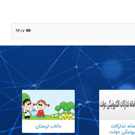
9407
انه تدارکات
داناب لرستان
ترونیکی دولت