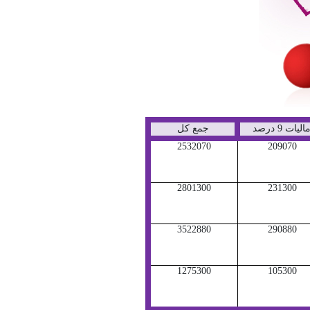
الیات 9 درصد
جمع کل
2532070
209070
2801300
231300
3522880
290880
1275300
105300