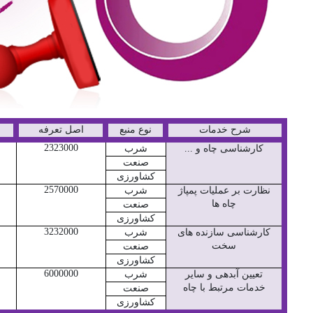
شرح خدمات
نوع منبع
اصل تعرفه
م
2323000
کارشناسی چاه و ...
شرب
صنعت
کشاورزی
2570000
نظارت بر عملیات پمپاژ
شرب
چاه ها
صنعت
کشاورزی
3232000
کارشناسی سازنده های
شرب
سخت
صنعت
کشاورزی
6000000
تعیین آبدهی و سایر
شرب
خدمات مرتبط با چاه
صنعت
کشاورزی