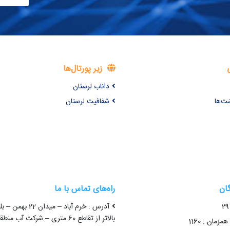
زیر پورتال‌ها
داناب لرستان
شت‌ها
شفافیت لرستان
گان
راه‌های تماس با ما
آدرس : خرم آباد – میدا
بالاتر از تقاطع 60 متری – شرکت آب منطقه ای لرستان
زمان : 1160