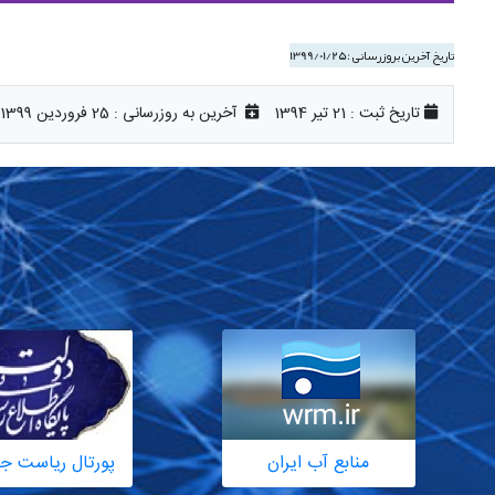
تاریخ آخرین بروزرسانی :
1399/01/25
تاریخ ثبت :
21 تیر 1394
آخرین به روزرسانی :
25 فروردین 1399
منابع آب ایران
پورتال ریاست ج