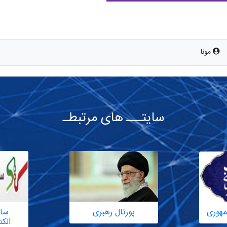
مونا
سایتـــ های مرتبطـ
مهوری
پورتال رهبری
سام
الک