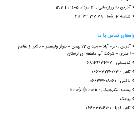
آخرین به روزرسانی : 14 مرداد 1405 12:11:41
شناسه IP شما : 216.73.217.78
راه‌های تماس با ما
آدرس : خرم آباد – میدان 22 بهمن – بلوار ولیعصر – بالاتر از تقاطع
60 متری – شرکت آب منطقه ای لرستان
کدپستی : 6814993437
تلفن : 06633224023
فاکس : 06633208060
پست الکترونیکی : lsrw[at]lsrw.ir
پیامک :
تلفن گویا : 06633206020