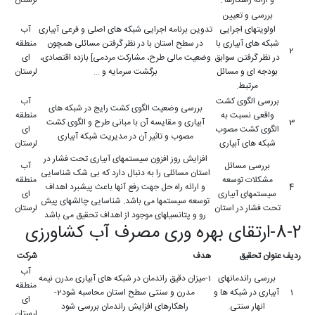
بررسی و تعیین
اولویتهای اجرایی
تدوین برنامه اجرایی شبکه های اصلی و فرعی آبیاری
آب
شبکه های آبیاری با
در سطح استان با در نظر گرفتن مسائلی همچون
منطقه
2
در نظر گرفتن سوابق
وضعیت مالی طرح، مشارکت مردمی] بازده اقتصادی،
ای
بودجه ای و مسائل
برگشت سرمایه و ...
لرستان
مرتبط.
بررسی الگوی کشت
آب
بررسی وضعیت الگوی کشت رایج در شبکه های
واقعی نسبت به
منطقه
3
آبیاری و مقایسه آن با مبانی طرح و الگوی کشت
الگوی کشت مصوب
ای
مصوب و تاثیر آن در مدیریت شبکه آبیاری
شبکه های آبیاری
لرستان
افزایش روز افزون سیستمهای آبیاری تحت فشار در
بررسی مسائل
آب
استان مسائلی را به دنبال دارد که بی شک شناسایی
مشکلات توسعه
منطقه
4
و ارائه راه حل جهت رفع آنها باعث پیشبرد اهداف
سیستمهای آبیاری
ای
توسعه سیستمها می باشد. شناسایی چالشهای پیش
تحت فشار در استان
لرستان
رو و پتانسیلهای موجود از اهداف تحقیق می باشد
8-2-ارتقای بهره وری مصرف آب کشاورزی
ردیف
عنوان تحقیق
هدف
شرکت
آب
بررسی راندمانهای
1-میزان دقیق راندمان در شبکه های آبیاری مدرن نیمه
منطقه
1
آبیاری در شبکه ها و
مدرن و سنتی سطح استان محاسبه شود2-
ای
انهار سنتی.
راهکارهای افزایش راندمان بررسی شود
لرستان