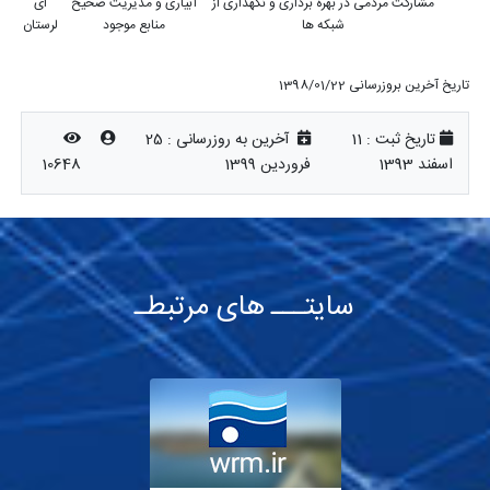
مشارکت مردمی در بهره برداری و نگهداری از
آبیاری و مدیریت صحیح
ای
شبکه ها
منابع موجود
لرستان
تاریخ آخرین بروزرسانی 1398/01/22
تاریخ ثبت :
11
آخرین به روزرسانی :
25
اسفند 1393
فروردین 1399
10648
سایتـــ های مرتبطـ