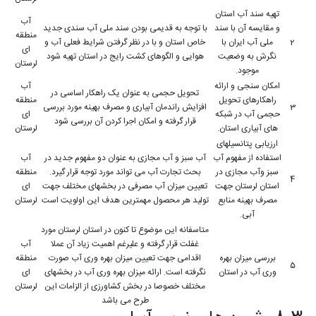
تهیه سند آب استان
آب
و مقایسه آن با سند
با توجه به قدیمی بودن سند ملی آب سندی جدید
منطقه
2
ملی آب ایران با
خاص استان و با در نظر گرفتن شرایط فعلی آب و
ای
نگرش به وضعیت
هوایی و الگوهای کشت رایج در استان تهیه شود
لرستان
موجود.
امکان سنجی و ارائه
آب
تحویل حجمی به عنوان یک راهکار اساسی در
راهکارهای تحویل
منطقه
3
افزایش راندمان آبیاری و مصرف بهینه مورد بررسی
حجمی آب در شبکه
ای
قرار گرفته و امکان اجرا کردن آن بررسی شود
های آبیاری استان.
لرستان
ارزیابی پتانسیلهای
استفاده از مفهوم آب
آب سبز و آب مجازی به عنوان دو مفهوم جدید در
آب
سبز وآب مجازی در
بحث تجارت آب می تواند مورد توجه قرار گیرد.
منطقه
4
استان لرستان جهت
تعیین میزان آب مصرفی در بخشهای مختلف جهت
ای
مصرف بهینه منابع
تولید هر محصول مهمترین هدف این اولویت است
لرستان
آبی.
متاسفانه این موضوع تا کنون در استان لرستان مورد
غفلت قرار گرفته و علیرغم اهمیت زیاد آن عملا
آب
بررسی میزان بهره
اقدامی جهت تعیین میزان بهره وری آب صورت
منطقه
5
وری آب در استان
نگرفته است. ارائه میزان بهره وری آب در بخشهای
ای
مختلف خصوصا در بخش کشاورزی از الزامات این
لرستان
طرح می باشد