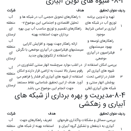
8-3- شیوه های نوین آبیاری
ردیف
عنوان تحقیق
هدف
شرکت
تهیه و تدوین برنامه
1-راهکارهای تحویل حجمی آب در شبکه ها و
آب
توزیع آب در شبکه های
تحلیل اقتصادی و اجتماعی این موضوع2-
منطقه
1
آبیاری بر اساس شرایط
راهکارهای تقسیم و توزیع مناسب آب بین بهره
ای
موجود
برداران جهت استفاده بهینه
لرستان
راهکارهای توسعه و
آب
ارائه راهکار جهت بهبود و افزایش کارایی
بهبود سیستمهای
منطقه
2
سیستمهای فیلتراسیون در آبیاری موضعی با نگرش
فیلتراسیون در آبیاری
ای
به استفاده از تکنولوژیهای جدید
موضعی.
لرستان
بررسی امکان استفاده از
در اغلب موارد سرچشمه انهار سنتی کشاورزی در
آب
شیوه های آبیاری کم
رقوم بسیار بالا نسبت به اراضی قرار دارندو امکان
منطقه
3
فشار در اراضی تحت
استفاده از شیوه های آبیاری کم فشار را فراهم می
ای
پوشش انهار سنتی و
آورد. هدف از این تحقیق شناسایی نقاط مستعد
لرستان
شبکه های آبیاری ثقلی
جهت انجام این موضوع می باشد.
8-4-مدیریت و بهره برداری از شبکه های
آبیاری و زهکشی
ردیف
عنوان تحقیق
هدف
شرکت
بررسی مسائل و مشکلات واگذاری طرحهای
تعریف راهکارهای جهت
آب
آبیاری به ذینفعان و تشکیل گروه آببران و
استفاده بهینه از شبکه های
منطقه
1