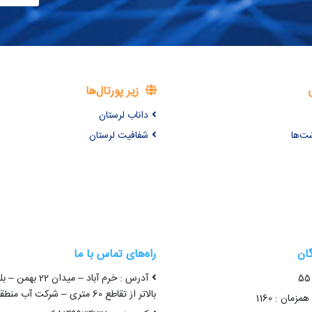
زیر پورتال‌ها
داناب لرستان
شت‌ها
شفافیت لرستان
گان
راه‌های تماس با ما
آدرس : خرم آباد – میدا
بالاتر از تقاطع 60 متری – شرکت آب منطقه ای لرستان
زمان : 1160