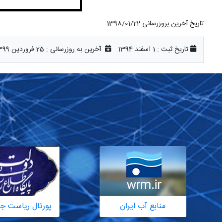
تاریخ آخرین بروزرسانی 1398/01/22
تاریخ ثبت :
1 اسفند 1394
آخرین به روزرسانی :
25 فروردین 1399
منابع آب ایران
پورتال ریاست ج