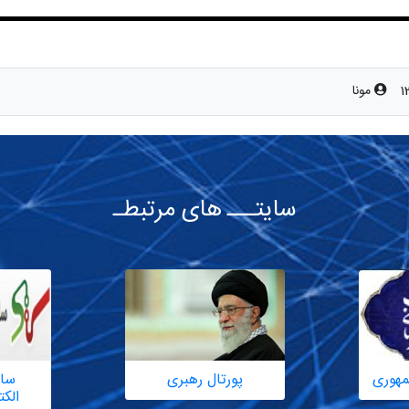
مونا
سایتـــ های مرتبطـ
مهوری
پورتال رهبری
سام
الک