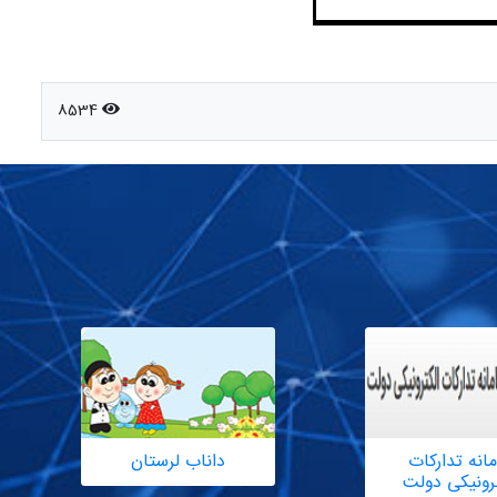
8534
انه تدارکات
داناب لرستان
ترونیکی دولت