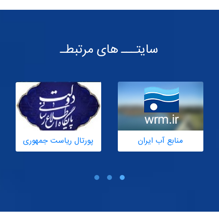
 های مرتبطـ
پورتال ریاست جمهوری
پورتال رهبری