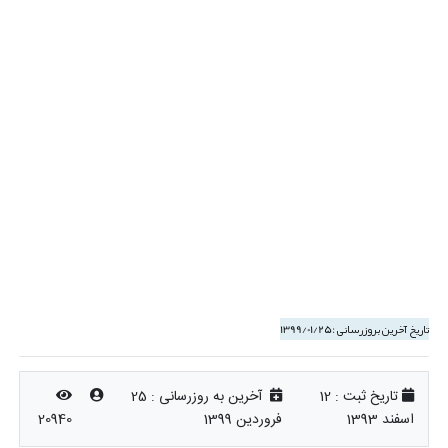
ین به روزرسانی :
25
1399
20940