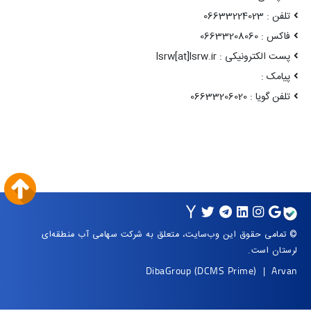
 منطقه‌ای