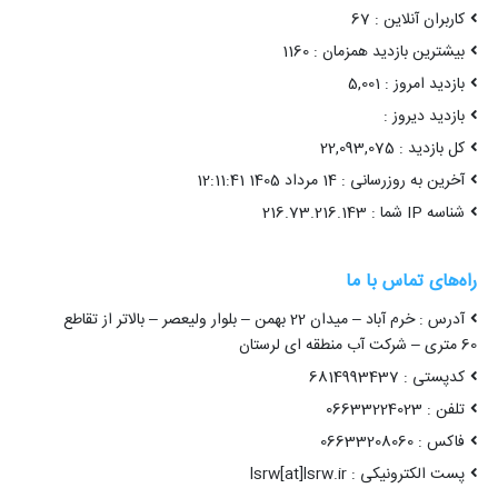
کاربران آنلاین : 67
بیشترین بازدید همزمان : 1160
بازدید امروز : 5,001
بازدید دیروز :
کل بازدید : 22,093,075
آخرین به روزرسانی : 14 مرداد 1405 12:11:41
شناسه IP شما : 216.73.216.143
راه‌های تماس با ما
آدرس : خرم آباد – میدان 22 بهمن – بلوار ولیعصر – بالاتر از تقاطع
60 متری – شرکت آب منطقه ای لرستان
کدپستی : 6814993437
تلفن : 06633224023
فاکس : 06633208060
پست الکترونیکی : lsrw[at]lsrw.ir