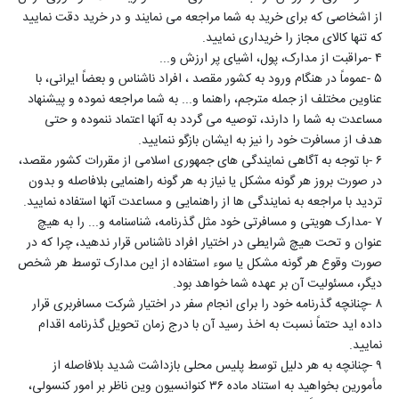
از اشخاصی که برای خرید به شما مراجعه می نمایند و در خرید دقت نمایید
که تنها کالای مجاز را خریداری نمایید
.
۴
-
مراقبت از مدارک، پول، اشیای پر ارزش و
...
۵
-
عموماً در هنگام ورود به کشور مقصد ، افراد ناشناس و بعضاً ایرانی، با
عناوین مختلف از جمله مترجم، راهنما و... به شما مراجعه نموده و پیشنهاد
مساعدت به شما را دارند، توصیه می گردد به آنها اعتماد ننموده و حتی
هدف از مسافرت خود را نیز به ایشان بازگو ننمایید
.
۶
-
با توجه به آگاهی نمایندگی های جمهوری اسلامی از مقررات کشور مقصد،
در صورت بروز هر گونه مشکل یا نیاز به هر گونه راهنمایی بلافاصله و بدون
تردید با مراجعه به نمایندگی ها از راهنمایی و مساعدت آنها استفاده نمایید
.
۷
-
مدارک هویتی و مسافرتی خود مثل گذرنامه، شناسنامه و... را به هیچ
عنوان و تحت هیچ شرایطی در اختیار افراد ناشناس قرار ندهید، چرا که در
صورت وقوع هر گونه مشکل یا سوء استفاده از این مدارک توسط هر شخص
دیگر، مسئولیت آن بر عهده شما خواهد بود
.
۸
-
چنانچه گذرنامه خود را برای انجام سفر در اختیار شرکت مسافربری قرار
داده اید حتماً نسبت به اخذ رسید آن با درج زمان تحویل گذرنامه اقدام
نمایید
.
۹
-
چنانچه به هر دلیل توسط پلیس محلی بازداشت شدید بلافاصله از
مأمورین بخواهید به استناد ماده ۳۶ کنوانسیون وین ناظر بر امور کنسولی،