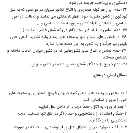
دستگیری و پرداخت جریمه می شود
.
۲۴
-
عدم ابراز هر گونه همدردی با اتباع کشور میزبان در مواقعی که به علل
گوناگون از کشور متبوعه خود اظهار نارضایتی می نمایند و دخالت در امور
سیاسی و کشاندن افراد کشور مزبور به بحث سیاسی و
...
۲۵
-
عدم تماس با افراد غیر مجاز (افرادی که شغل خاصی ندارند
).
۲۶
-
در خیابان های شلوغ شهر و محله های بدنام وارد نشوید. گاهی حتی
پلیس نیز جرأت وارد شدن به این محله ها را ندارد
.
۲۷
-
عدم تماس با اتباع سایر کشورهایی که در کشور میزبان اقامت داشته و
ناشناس هستند
.
۲۸
-
عدم خروج از حداکثر شعاع تعیین شده در کشور میزبان
.
مسائل ایمنی در هتل
:
۱
-
به محض ورود به هتل سعی کنید دربهای خروج اضطراری و محیط های
امن را مرور و شناسایی کنید
.
۲
-
بعد از ورود به اتاق، حتماً درب را از داخل قفل نمایید
.
۳
-
هنگام استفاده از دستشویی و حمام اگر در اتاق تنها هستید، درب
دستشویی را باز بگذارید
.
۴
-
در اغلب موارد، درون یخچال هتل پر از نوشیدنی است که در صورت