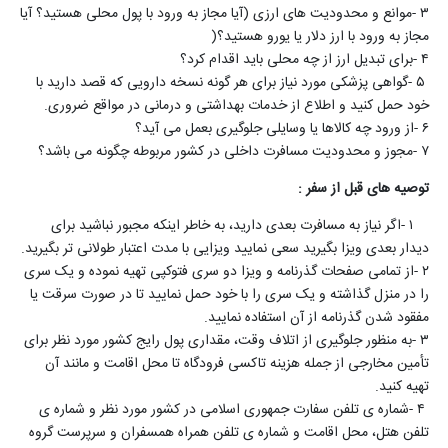
۳
-
موانع و محدودیت های ارزی (آیا مجاز به ورود با پول محلی هستید؟ آیا
مجاز به ورود با ارز دلار یا یورو هستید؟
)
۴
-
برای تبدیل ارز از چه محلی باید اقدام کرد؟
۵
-
گواهی پزشکی مورد نیاز برای هر گونه نسخه دارویی که قصد دارید با
خود حمل کنید و اطلاع از خدمات بهداشتی و درمانی در مواقع ضروری
.
۶
-
از ورود چه کالاها یا وسایلی جلوگیری بعمل می آید؟
۷
-
مجوز و محدودیت مسافرت داخلی در کشور مربوطه چگونه می باشد؟
توصیه های قبل از سفر
:
۱
-
اگر نیاز به مسافرت بعدی دارید، به خاطر اینکه مجبور نباشید برای
دیدار بعدی ویزا بگیرید سعی نمایید ویزایی با مدت اعتبار طولانی تر بگیرید
.
۲
-
از تمامی صفحات گذرنامه و ویزا دو سری فتوکپی تهیه نموده و یک سری
را در منزل گذاشته و یک سری را با خود حمل نمایید تا در صورت سرقت یا
مفقود شدن گذرنامه از آن استفاده نمایید
.
۳
-
به منظور جلوگیری از اتلاف وقت، مقداری پول رایج کشور مورد نظر برای
تأمین مخارجی از جمله هزینه تاکسی فرودگاه تا محل اقامت و مانند آن
تهیه کنید
.
۴
-
شماره ی تلفن سفارت جمهوری اسلامی در کشور مورد نظر و شماره ی
تلفن هتل، محل اقامت و شماره ی تلفن همراه همسفران و سرپرست گروه