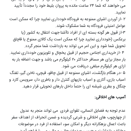
می خواهند که شما ۲۴ ساعت مانده به پرواز، بلیط خود را مجدداً تأیید
نمایید
.
۲
-
از آوردن اشیای ممنوعه به فرودگاه خودداری نمایید چرا که ممکن است
عوامل امنیتی فرودگاه به شما مشکوک شوند
.
۳
-
از قبول هر گونه بسته ای از افراد ناآشنا جهت انتقال به کشور (یا
برعکس
)
خودداری نمایید چرا که ممکن است یک کالای ممنوع یا قاچاق
تحویل شما شود و این امر می تواند به بازداشت شما منجر گردد
.
۴
-
از خریداری اجناس حجیم از قبیل یخچال و تلویزیون خودداری نمایید.
بار مجاز برای هر مسافر حداکثر ۲۰ کیلوگرم می باشد و جهت اضافه بار به
ازای هر کیلوگرم مبلغی دریافت می شود
.
۵
-
در هنگام بازگشت، اشیای ممنوعه از قبیل چاقو، قیچی، ناخن گیر، تفنگ
اسباب بازی، آتاری و اسباب بازیهای کنترل دار و باطری دار، سرویس کارد و
چنگال و بطری شیشه ای را حتماً داخل بارهای تحویلی قرار دهید
.
آسیب های اخلاقی
:
عدم توجه به فضایل انسانی، تقوای فردی می تواند منجر به عدول
از چهارچوب های اخلاقی و شرعی گردیده و ضمن انحراف از اهداف سفر
باعث اعمال بزهکارانه دیگر و امکان سوء استفاده از فرد در موضوعات
مختلف، بازداشت و حبس، صدمات جانی و مالی و... را فراهم آورد.