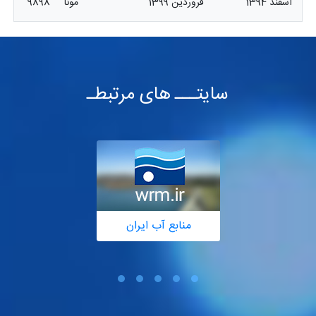
اسفند 1394
فروردین 1399
مونا
9898
سایتـــ های مرتبطـ
منابع آب ایران