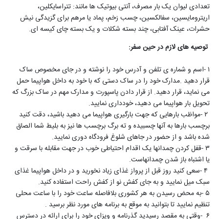
تعدادی لیوان یک بار مصرف، آنتی بیوتیک ها مانند: تتراسایکلین،
اریترومایسین، سفالکسین، چسب زخم، پماد یا مرهم برای گزیدگی نیش
حشرات، عینک آفتابی، چند بسته شکلات و یک بسته چای کیسه ای
.
توصیه های لازم در حین سفر
:
۱
-
اسم و شماره ی تلفن و آدرس خود را نوشته و در جای مخصوص ساک
قرار دهید
.
مدارک خود را در ساک دستی که با خود به داخل هواپیما حمل
می نماید، قرار دهید. از قرار دادن پاسپورت و مدارک مهم در ساک بزرگ که
تحویل بار هواپیما می دهید، خودداری نمایید
.
۲
-
مواظب بارهایی که جهت بارگیری هواپیما می دهید باشید، دقت کنید
برچسب بارها به آنها چسبیده و ته برگ برچسب ها نیز به بلیط شما الصاق
شده باشد و از حضور در جاهای شلوغ فرودگاه دوری نمایید
.
۳
-
قفل کردن چمدانها یک اقدام احتیاطی خوب در جهت مقابله با سرقت و
یا اشتباه باز شدن چمدانهاست
.
۴
-
سعی کنید روز قبل از پرواز غذای زیاد نخورید و در داخل هواپیما غذای
سبک میل نمایید و به جای کفش نو از کفش راحت استفاده کنید
.
۵
-
به محض رسیدن به هر کشوری بلافاصله ساعت خود را با ساعت محلی
تنظیم نمایید تا بتوانید به موقع به برنامه های مورد نظر برسید
.
۶
-
وقتی به مقصد رسیدید گذرنامه و ویزای خود را برای ارائه در دسترس