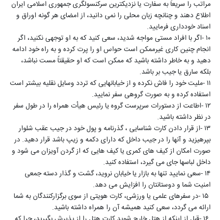
مراتب را سریعاً به سفارت یا نزدیکترین سرکنسولگری جمهوری اسلامی ایران
اطلاع دهند و چنانچه زبان محلی را نمی دانید، از امضای هر گونه اوراق و
اسناد خودداری فرمایید
.
۱۰
-
اگر با افراد مستی مواجه شدید، سعی کنید که به او توجهی نکنید، اگر
انجام چنین کاری غیرممکن است حواس او را پرت کرده و به راه خود ادامه
دهید و به خاطر داشته باشید که ممکن است که او حقیقتاً مست نباشد،
بلکه سارق یا جیب بر باشد
.
۱۱
-
ملیت خود را فاش نکرده و از خیابانهایی که تردد وسایل نقلیه بیشتر است
استفاده کرده و به صورت گروهی سفر نمایید
.
۱۲
-
اطاعت از دستورات سرپرست گروه یا رئیس هیأت همراه را در طول سفر
در نظر داشته باشید
.
۱۳
-
از قرار دادن کارت شناسایی ، گذرنامه و پول خود در جیب عقب شلوار
بپرهیزید و آنها را در جیب داخل که دارای دکمه و زیپ باشد قرار دهید. در
صورت امکان از کیف های کمری یا کیف هایی که از گردن آویزان می شود و
داخل لباسها جای می گیرد، استفاده کنید
.
۱۴
-
سعی نمایید تنها به بازار یا خیابان نروید، گشت و گذار دسته جمعی
امنیت شما و دوستانتان را افزایش می دهد
.
۱۵
-
در سفرهای علمی یا ورزشی، کارت هویتی از سوی برگزارکنندگان به شما
ارائه می گردد، سعی کنید همیشه آن را همراه داشته باشید
.
۱۶
-
قبل از اینکه از هتل خارج شوید کارت هتل را از پذیرش بگیرید، چرا که