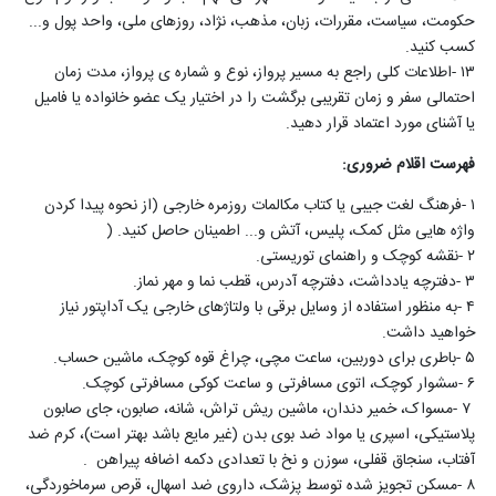
حکومت، سیاست، مقررات، زبان، مذهب، نژاد، روزهای ملی، واحد پول و...
کسب کنید
.
۱۳
-
اطلاعات کلی راجع به مسیر پرواز، نوع و شماره ی پرواز، مدت زمان
احتمالی سفر و زمان تقریبی برگشت را در اختیار یک عضو خانواده یا فامیل
یا آشنای مورد اعتماد قرار دهید
.
فهرست اقلام ضروری
:
۱
-
فرهنگ لغت جیبی یا کتاب مکالمات روزمره خارجی (از نحوه پیدا کردن
واژه هایی مثل کمک، پلیس، آتش و... اطمینان حاصل کنید
) .
۲
-
نقشه کوچک و راهنمای توریستی
.
۳
-
دفترچه یادداشت، دفترچه آدرس، قطب نما و مهر نماز
.
۴
-
به منظور استفاده از وسایل برقی با ولتاژهای خارجی یک آداپتور نیاز
خواهید داشت
.
۵
-
باطری برای دوربین، ساعت مچی، چراغ قوه کوچک، ماشین حساب
.
۶
-
سشوار کوچک، اتوی مسافرتی و ساعت کوکی مسافرتی کوچک
.
۷
-
مسواک، خمیر دندان، ماشین ریش تراش، شانه، صابون، جای صابون
پلاستیکی، اسپری یا مواد ضد بوی بدن (غیر مایع باشد بهتر است)، کرم ضد
آفتاب، سنجاق قفلی، سوزن و نخ با تعدادی دکمه اضافه پیراهن
.
۸
-
مسکن تجویز شده توسط پزشک، داروی ضد اسهال، قرص سرماخوردگی،