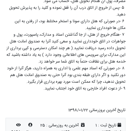
مصرف، پول آن هنگام تحویل هتل، حساب می شود
.
۵
-
پس از خروج از اتاق درب آن را قفل نموده و کلید را به پذیرش تحویل
دهید
.
۶
-
در صورتی که هتل دارای سونا و استخر مختلط بود، از رفتن به این
مکان ها خودداری نمایید
.
۷
-
هنگام خروج از هتل، از جا گذاشتن اسناد و مدارک، پاسپورت، پول و
جواهرات در اتاق خودداری نمایید و سعی کنید آنرا به صندوق امانت هتل
تحویل داده رسید دریافت نمایید.( هر چند امکان دسترسی و کپی برداری از
این مدارک برای سرویس های اطلاعاتی وجود دارد ) به یاد داشته باشید که
خدمه هتل برای نظافت حتماً به اتاق شما سر خواهد زد
.
۸
-
در صورتی که اسناد مهم علمی یا اداری به همراه دارید، هرگز آنرا از خود
دور نکنید و اگر دارای طبقه بندی بود آنرا حتی به صندوق امانت هتل هم
تحویل ندهید، چرا که ممکن است مورد بهره برداری قرار بگیرد
.
۹
-
از دعوت افراد خارجی به اتاق خود اجتناب نمایید
.
تاریخ آخرین بروزرسانی 1398/01/22
تاریخ ثبت :
1
آخرین به روزرسانی :
25