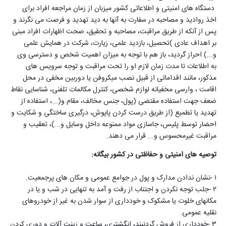
دستگاه های امنیتی و اطلاعاتی کشور میزبان از زمان مراجعه افراد برای
اخذ روادید و مصاحبه در سفارت به آنها به دید تهدید و فرصت می نگرند و
پس از آنکه از طریق مراقبت، مصاحبه و تحقیق، صحت اظهارات افراد مبنی
بر اهداف عادی
(
تحصیل، بازدید علمی، زیارت، شرکت در همایش علمی
و...) احراز گردید، باز هم با توجه به میزان اهمیت شخص و دسترسی وی
به اطلاعات تا مدت زمان لازم او را تحت مراقبت و توجه سرویس های
مذکور، مانند اقداماتی از قبیل نصب میکروفن یا دوربین مخفی در محل
اقامت ، وارسی مخفیانه لوازم شخصی، کنترل مکالمات تلفنی، شناسایی نقاط
ضعف جهت استفاده مقتضی (پول، جنس مخالف، مقام و
...)
، استفاده از
تهدید یا تطمیع (از طریق درست کردن پاپوش، درگیری ساختگی و شکایت و
احضار توسط پلیس، جاسازی مواد ممنوعه داخل وسایل و...)، تعقیب و
مراقبت غیرمحسوس و... قرار می دهند
.
توصیه های امنیتی و حفاظتی در کشور بیگانه
:
۱
-
نشان ندادن مدارک و پول در جوامع عمومی و مکان های پرجمعیت
.
۲
-
جلب توجه نکردن و اجتناب از رفت و آمد به تنهایی در شب و یا در
مکانهای خلوت یا مشکوک و خودداری از سوار شدن به غیر از خودروهای
نقلیه عمومی
.
۳
-
خودداری از فروش گردنبند، انگشتری، ساعت و زینت آلات و دوری کردن