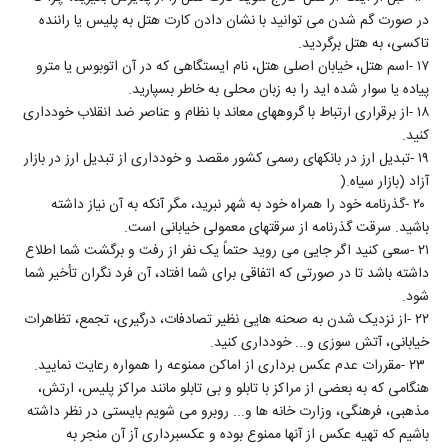
در صورت گم شدن می توانید با نشان دادن کارت هتل به پلیس یا راننده
تاکسی، به هتل برگردید
.
۱۷
-
اسم هتل، خیابان اصلی هتل، نام ایستگاهی که در آن اتوبوس یا مترو
پیاده یا سوار شده اید را به زبان محلی به خاطر بسپارید
.
۱۸
-
از برقراری ارتباط با گروههای معاند با نظام و عناصر ضد انقلاب خودداری
کنید
.
۱۹
-
تبدیل ارز در بانکهای رسمی کشور مقصد و خودداری از تبدیل ارز در بازار
آزاد (بازار سیاه
).
۲۰
-
گذرنامه خود را همراه خود به شهر نبرید، مگر آنکه به آن نیاز داشته
باشید. سرقت گذرنامه از سرقتهای معمولی خیابانی است
.
۲۱
-
سعی کنید اگر جایی می روید حتماً یک نفر از رفت و برگشت شما اطلاع
داشته باشد تا در صورتی که اتفاقی برای شما افتاد، آن فرد نگران تأخیر شما
شود
.
۲۲
-
از نزدیک شدن به صحنه هایی نظیر تصادفات، درگیری، تجمع، تظاهرات
خیابانی، آتش سوزی و... خودداری کنید
.
۲۳
-
مقررات عدم عکس برداری از اماکن ممنوعه را همواره رعایت نمایید.
هنگامی که به بعضی از مراکز با تابلو و بی تابلو مانند مراکز پلیس، ارتش،
مذهبی، فرهنگی، وزارت خانه ها و... روبرو می شویم بایستی در نظر داشته
باشیم که تهیه عکس از آنها ممنوع بوده و عکسبرداری آز آن منجر به