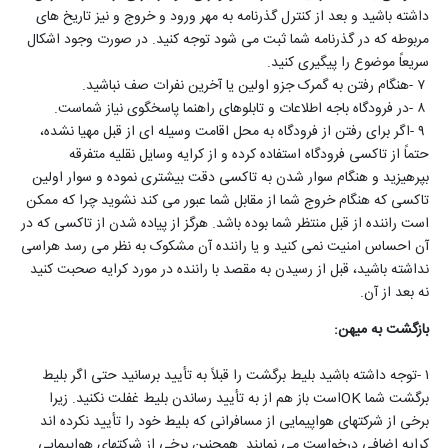
داشته باشید و بعد از کنترل گذرنامه به مهر ورود و خروج و نیز تاریخ های
مربوطه که در گذرنامه شما ثبت می شود توجه کنید. در صورت وجود اشکال
سریعاً موضوع را پیگیری کنید
.
۷
-
هنگام رفتن به گمرک جزو اولین یا آخرین نفرات صف نباشید
.
۸
-
در فرودگاه باجه اطلاعات و تابلوهای راهنما پاسخگوی نیاز شماست
.
۹
-
اگر برای رفتن از فرودگاه به محل اقامت وسیله ای از قبل مهیا نشده،
حتماً از تاکسی فرودگاه استفاده کرده و از کرایه وسایل نقلیه متفرقه
بپرهیزید و هنگام سوار شدن به تاکسی دقت بیشتری نموده و سوار اولین
تاکسی که هنگام خروج شما از مقابل شما عبور می کند نشوید چرا که ممکن
است راننده از قبل منتظر شما بوده باشد. هرگز از پیاده شدن از تاکسی که در
آن احساس امنیت نمی کنید و یا راننده آن مشکوک به نظر می رسد هراسی
نداشته باشید، قبل از رسیدن به مقصد با راننده در مورد کرایه صحبت کنید
نه بعد از آن
.
بازگشت به میهن
:
۱
-
توجه داشته باشید بلیط برگشت را قبلاً به تأیید برسانید حتی اگر بلیط
برگشت شما
OK
است باز هم از به تأیید رساندن بلیط غفلت نکنید. زیرا
برخی از شرکتهای هواپیمایی از مسافرانی که بلیط خود را تأیید نکرده اند
کرایه اضافی درخواست می نمایند. همچنین برخی از شرکتهای هواپیمایی