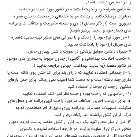
را در دسترس داشته باشید
.
۵
-
تلفن همراه خود را جهت استفاده در کشور مورد نظر با مراجعه به
مخابرات رومینگ کنید و رعایت موارد حفاظتی در صحبت با تلفن همراه
ضروری است (از ذکر مسایل اداری و نتیجه مأموریت و ملاقات ها و برنامه
های دیدار خود و
...
جداً پرهیز شود
).
۶
-
ارز مورد نیاز خود را از بانک و یا صرافی های معتبر تهیه نمایید (شماره
های سریال ارز خود را یادداشت نمایید
).
۷
-
همراه داشتن سوابق پزشکی در صورت داشتن بیماری خاص
.
۸
-
کسب اطلاعات بهداشتی و آگاهی از جدول مربوط به بیماری های موجود
در کشور مقصد (به سایت بهداشت جهانی مراجعه نمایید
).
۹
-
از چمدانی استفاده نمایید که دارای بند برای انداختن روی شانه است یا
دارای چند دسته است و به دست شما آسیب نمی رساند. برای حمل بارهای
سنگین از چمدان چرخدار استفاده کنید
.
۱۰
-
از لباسهایی که راحت بوده و جلب نظر نمی کنند استفاده نمایید
.
۱۱
-
برای دریافت آخرین اطلاعات در مورد راحت ترین برنامه ها و محل های
سکونت، تسهیلات مسافرتی و برنامه ریزی دقیق از افرادمعتمدی که به
تازگی از آن کشور برگشته اند ارتباط برقرار کنید
.
۱۲
-
قبل از سفر سعی کنید یک دید کلی از کشور مقصد بدست آورید. بدین
منظور می توان از سایت وزارت امو خارجه استفاده نمایید و یکسری
اطلاعات کلی از جمعیت، وسعت شهرهای مهم، آب و هوا آداب و رسوم، نوع