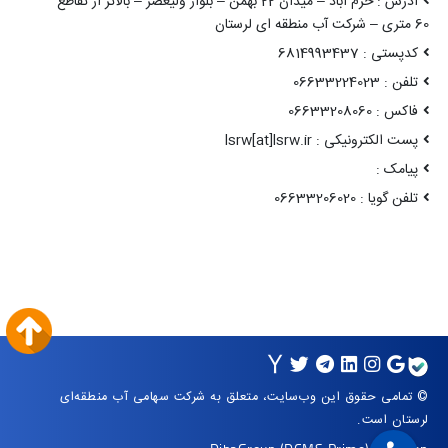
آدرس : خرم آباد – میدان 22 بهمن – بلوار ولیعصر – بالاتر از تقاطع
60 متری – شرکت آب منطقه ای لرستان
کدپستی : 6814993437
تلفن : 06633224023
فاکس : 06633208060
پست الکترونیکی : lsrw[at]lsrw.ir
پیامک :
تلفن گویا : 06633206020
© تمامی حقوق این وب‌سایت، متعلق به شرکت سهامی آب منطقه‌ای
لرستان است.