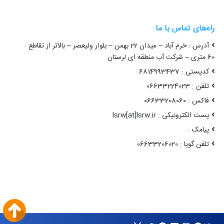
راه‌های تماس با ما
آدرس : خرم آباد – میدان 22 بهمن – بلوار ولیعصر – بالاتر از تقاطع
60 متری – شرکت آب منطقه ای لرستان
کدپستی : 6814993437
تلفن : 06633224023
فاکس : 06633208060
پست الکترونیکی : lsrw[at]lsrw.ir
پیامک :
تلفن گویا : 06633206020