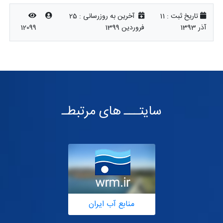
تاریخ ثبت :
11
آخرین به روزرسانی :
25
آذر 1393
فروردین 1399
12099
سایتـــ های مرتبطـ
منابع آب ایران