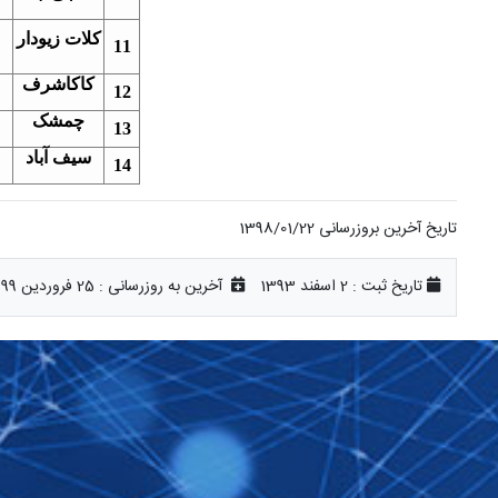
کلات زیودار
11
کاکاشرف
12
چمشک
13
سیف آباد
14
تاریخ آخرین بروزرسانی 1398/01/22
تاریخ ثبت :
2 اسفند 1393
آخرین به روزرسانی :
25 فروردین 1399