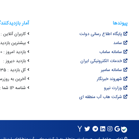
پیوندها
آمار بازدیدکنند
پایگاه اطلاع رسانی دولت
کاربران آنلاین : 63
سامد
بیشترین بازدید هم
سامانه ساماب
بازدید امروز : 4,370
خدمات الکترونیکی ایران
بازدید دیروز :
سامانه سامیر
کل بازدید : 22,104,635
شهروند خبرنگار
آخرین به روزرسانی : 17 مرداد 05
وزارت نیرو
شناسه IP شما : 216.73.217.129
شرکت هاب آب منطقه ای