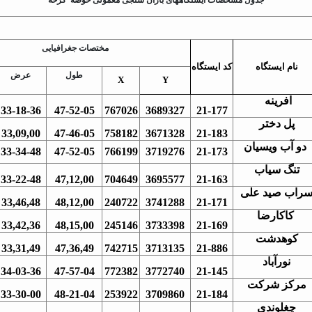
مختصات جغرافیایی
نام ایستگاه
کد ایستگاه
طول
عرض
X
Y
افرینه
33-18-36
47-52-05
767026
3689327
21-177
پل دختر
33,09,00
47-46-05
758182
3671328
21-183
دو آب ویسیان
33-34-48
47-52-05
766199
3719276
21-173
تنگ سیاب
33-22-48
47,12,00
704649
3695577
21-163
راب صید علی
33,46,48
48,12,00
240722
3741288
21-171
کاکارضا
33,42,36
48,15,00
245146
3733398
21-169
کوهدشت
33,31,49
47,36,49
742715
3713135
21-886
نورآباد
34-03-36
47-57-04
772382
3772740
21-145
مرکز شرکت
33-30-00
48-21-04
253922
3709860
21-184
چغلوندی