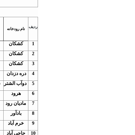
ردیف
نام رودخانه
1
کشکان
2
کشکان
3
کشکان
4
دره دزدان
5
دوآب الشتر
س
6
هرود
7
مادیان رود
8
بادآور
9
خرم آباد
10
حاجی آباد