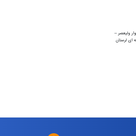
ن 22 بهمن – بلوار ولیعصر –