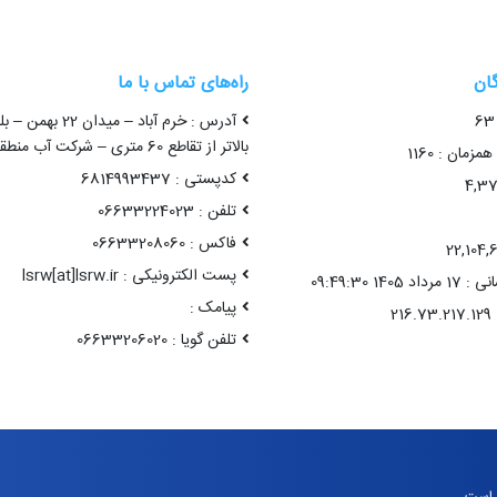
گان
راه‌های تماس با ما
آدرس : خرم آباد – میدا
بالاتر از تقاطع 60 متری – شرکت آب منطقه ای لرستان
زمان : 1160
کدپستی : 6814993437
تلفن : 06633224023
فاکس : 06633208060
پست الکترونیکی : lsrw[at]lsrw.ir
14 09:49:30
پیامک :
تلفن گویا : 06633206020