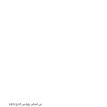
غرر الحکم ،ج5،ص116ح7592