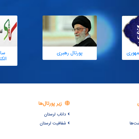
مهوری
پورتال رهبری
سام
الک
زیر پورتال‌ها
داناب لرستان
شت‌ها
شفافیت لرستان