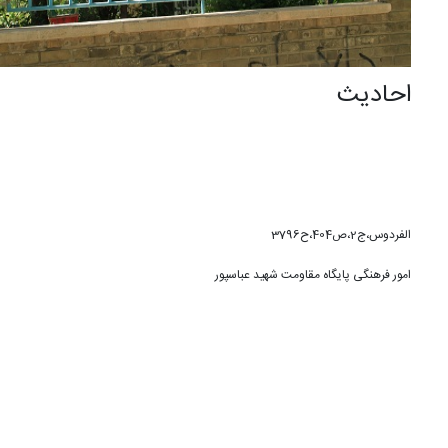
احادیث
الفردوس،ج2،ص404،ح3796
امور فرهنگی پایگاه مقاومت شهید عباسپور