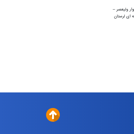
ن 22 بهمن – بلوار ولیعصر –