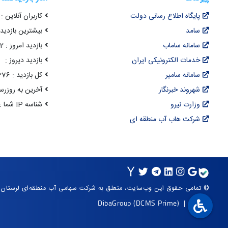
پایگاه اطلاع رسانی دولت
کاربران آنلاین : 53
سامد
بیشترین بازدید هم
سامانه ساماب
بازدید امروز : 3,202
خدمات الکترونیکی ایران
بازدید دیروز :
سامانه سامیر
کل بازدید : 22,091,276
شهروند خبرنگار
آخرین به روزرسانی : 14 مرداد 05
وزارت نیرو
شناسه IP شما : 216.73.216.86
شرکت هاب آب منطقه ای
© تمامی حقوق این وب‌سایت، متعلق به شرکت سهامی آب منطقه‌ای لرستان
DibaGroup
(DCMS Prime)
|
Arvan