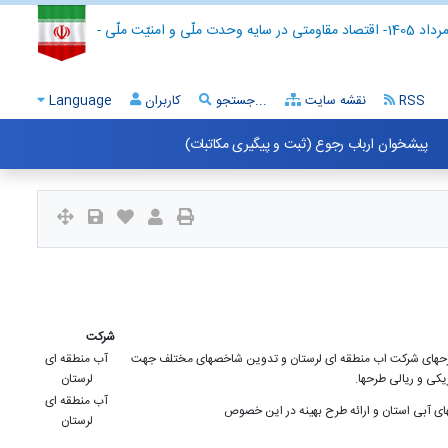
- اقتصاد مقاومتی در سایه وحدت ملّی و امنیّت ملّی -
RSS
نقشه سایت
جستجو...
کاربران
Language
پیشخوان ارباب رجوع (ثبت و پیگیری مکاتبات)
شرکت
 طرحهای شرکت اب منطقه ای لرستان و تدوین شاخصهای مختلف جهت
آب منطقه ای
ی و ریالی طرحها.
لرستان
آب منطقه ای
ی آبی استان و ارائه طرح بهینه در این خصوص
لرستان