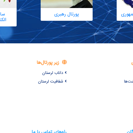
مهوری
پورتال رهبری
سام
الک
زیر پورتال‌ها
داناب لرستان
شت‌ها
شفافیت لرستان
گان
راه‌های تماس با ما