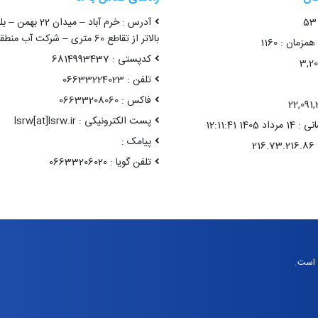
آدرس : خرم آباد – میدا
بالاتر از تقاطع 60 متری – شرکت آب منطقه ای لرستان
زمان : 1160
کدپستی : 6814993437
تلفن : 06633224023
فاکس : 06633208060
پست الکترونیکی : lsrw[at]lsrw.ir
14 12:11:41
پیامک :
تلفن گویا : 06633206020
 است.