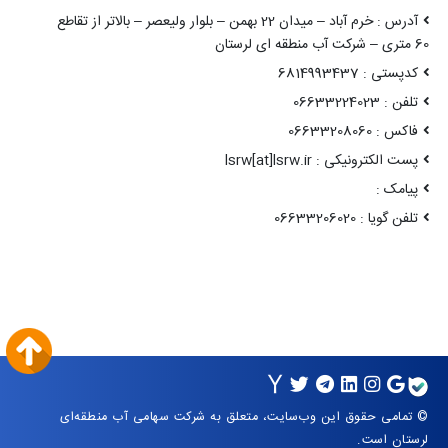
آدرس : خرم آباد – میدان 22 بهمن – بلوار ولیعصر – بالاتر از تقاطع
60 متری – شرکت آب منطقه ای لرستان
کدپستی : 6814993437
تلفن : 06633224023
فاکس : 06633208060
پست الکترونیکی : lsrw[at]lsrw.ir
پیامک :
تلفن گویا : 06633206020
© تمامی حقوق این وب‌سایت، متعلق به شرکت سهامی آب منطقه‌ای
لرستان است.