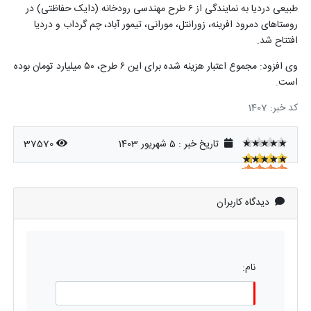
طبیعی دردیا به نمایندگی از
۶
طرح مهندسی رودخانه (دایک حفاظتی) در
روستاهای دمرود افرینه، زورانتل، مورانی، تیمور آباد، چم گرداب و دردیا
افتتاح شد.
وی افزود: مجموع اعتبار هزینه شده برای این
۶
طرح،
۵۰
میلیارد تومان بوده
است.
کد خبر: 1407
★★★★★
تاریخ خبر : 5 شهریور 1403
37570
★★★★★
★★★★★
دیدگاه کاربران
نام: