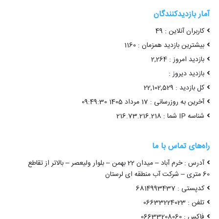
آمار بازدیدکنندگان
کاربران آنلاین : 49
بیشترین بازدید همزمان : 1160
بازدید امروز : 2,264
بازدید دیروز :
کل بازدید : 22,102,529
آخرین به روزرسانی : 17 مرداد 1405 09:49:30
شناسه IP شما : 216.73.216.218
راه‌های تماس با ما
آدرس : خرم آباد – میدان 22 بهمن – بلوار ولیعصر – بالاتر از تقاطع
60 متری – شرکت آب منطقه ای لرستان
کدپستی : 6814993437
تلفن : 06633224023
فاکس : 06633208060