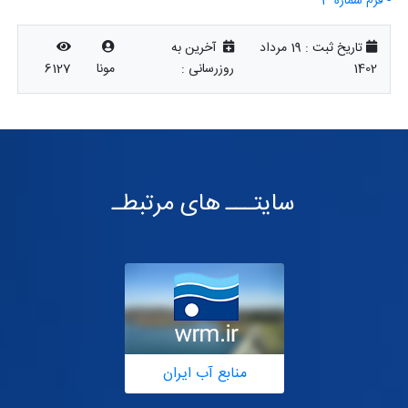
- فرم شماره 3
تاریخ ثبت :
19 مرداد
آخرین به
1402
روزرسانی :
مونا
6127
سایتـــ های مرتبطـ
منابع آب ایران