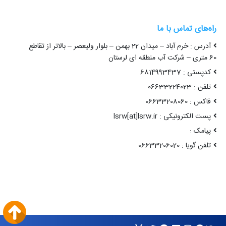
راه‌های تماس با ما
آدرس : خرم آباد – میدان 22 بهمن – بلوار ولیعصر – بالاتر از تقاطع
60 متری – شرکت آب منطقه ای لرستان
کدپستی : 6814993437
تلفن : 06633224023
فاکس : 06633208060
پست الکترونیکی : lsrw[at]lsrw.ir
پیامک :
تلفن گویا : 06633206020