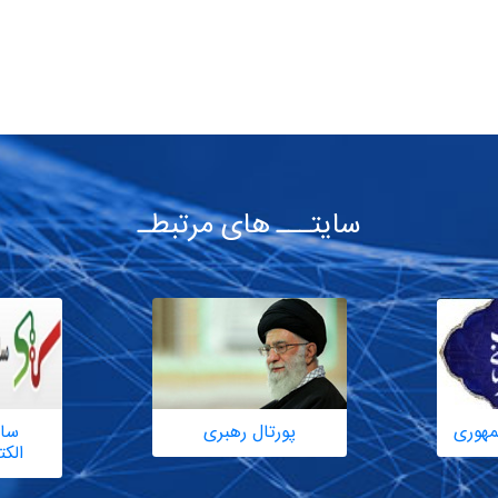
سایتـــ های مرتبطـ
مهوری
پورتال رهبری
سام
الک