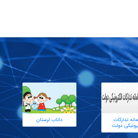
انه تدارکات
داناب لرستان
ترونیکی دولت