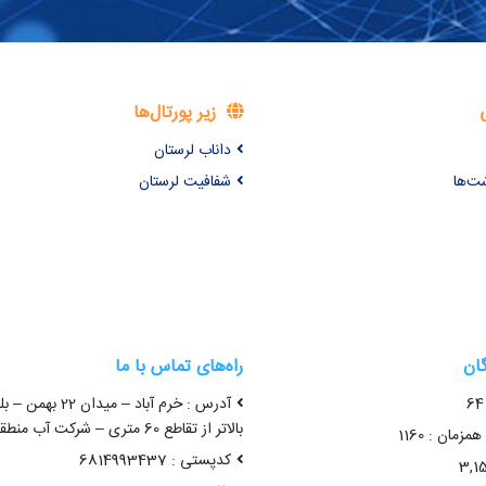
زیر پورتال‌ها
داناب لرستان
شت‌ها
شفافیت لرستان
گان
راه‌های تماس با ما
آدرس : خرم آباد – میدا
بالاتر از تقاطع 60 متری – شرکت آب منطقه ای لرستان
زمان : 1160
کدپستی : 6814993437