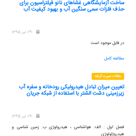
ساخت آزمایشگاهی غشاهای نانو فیلتراسیون برای
استان لرستان به تفک یک شهرستان در ا یران
حذف فلزات سمی سنگین آب و بهبود کیفیت آب
را نشان می دهد
29 تیر 1395
در فایل موجود است
مطالعه کامل
مقالات صورت گرفته
تعیین میزان تبادل هیدرولیکی رودخانه و سفره آب
زیرزمینی دشت الشتر با استفاده از شبکه جریان
29 تیر 1395
فصل اول : الف: هواشناسی ، هیدرولوژی ب: زمین شناسی و
هیدروژئولوژی