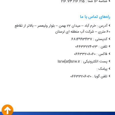
شناسه IP شما : 216.73.216.215
راه‌های تماس با ما
آدرس : خرم آباد – میدان 22 بهمن – بلوار ولیعصر – بالاتر از تقاطع
60 متری – شرکت آب منطقه ای لرستان
کدپستی : 6814993437
تلفن : 06633224023
فاکس : 06633208060
پست الکترونیکی : lsrw[at]lsrw.ir
پیامک :
تلفن گویا : 06633206020