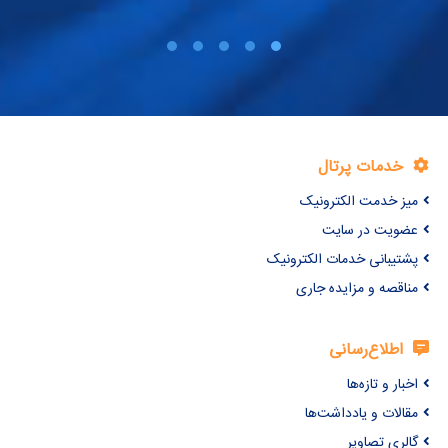
به ترتیب 0/19 ،0/05 و 0/31 گرم بر مترمکعب بر کیلووات ساعت
محاسبه گردید. نتایج نشان داد که
مدیریت آب و انرژی به منظور افزایش ِسود در محصولات کشاورزی
امری مهم و تاثیرگذار است.
خدمات پرتال
میز خدمت الکترونیک
عضویت در سایت
پشتیبانی خدمات الکترونیک
مناقصه و مزایده جاری
اطلاع‌رسانی
اخبار و تازه‌ها
مقالات و یادداشت‌ها
گالری تصاویر