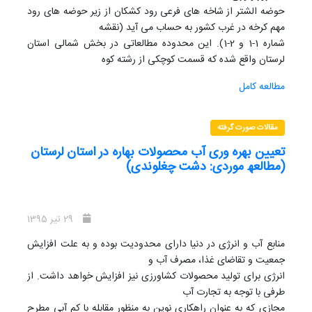
حوضه الشتر از شاخه های فرعی رود کشکان از زیر حوضه های رود
مهم کرخه در غرب کشور به حساب می آید (نقشه
شماره 1-1 و 2-1). این محدوده مطالعاتی در بخش شمالی استان
لرستان واقع شده که قسمت کوچکی از رشته کوه
بزرگ زاگرس را در بر می گیرد. موقعیت جغرافیایی آن بین 33
مطالعه کامل
درجه و 39 دقیقه و 7 ثانیه تا 34 درجه و 0 دقیقه و
55 ثانیه عرض شمالی و 47 درجه و 31 دقیقه و 1 ثانیه تا 48 درجه
و 31 دقیقه و 9 ثانیه طول جغرافیایی شرقی می
مقالات صورت گرفته
باشد. قسمت عمده رخنمون منطقه در حوضه الشتر را کوهها و تپه
تعیین بھره وری آب محصولات بھاره در استان لرستان
ها تشکیل داده است .از نظر تقسیمات هیدرولوژیک
(مطالعھ موردی: دشت چغلوندی)
این محدوده با کد 2210 شامل حوضه آبریز رودخانه آب الشتر با کد
2227 تا محل الحاق به رودخانه هرود و تشکیل
رودخانه کشکان می باشد. وسعت کل محدوده مطالعاتی 811 کیلومتر
مربع می باشد که وسعت دشت اصلی در حدود
29 تیر 1395
159 کیلومتر مربع است. از این مقدار 93.61 کیلومتر مربع جهت
منابع آب و انرژی در دنیا دارای محدودیت بوده و به علت افزایش
محدوده بیلان در نظر گرفته شده است .
جمعیت و تقاضای غذا، مصرف آب و
انرژی برای تولید محصولات کشاورزی نیز افزایش خواهد داشت. از
طرفی با توجه به تجارت آب
مجازی که به عنوان راهکاری نوین به منظور مقابله با کم آبی مطرح