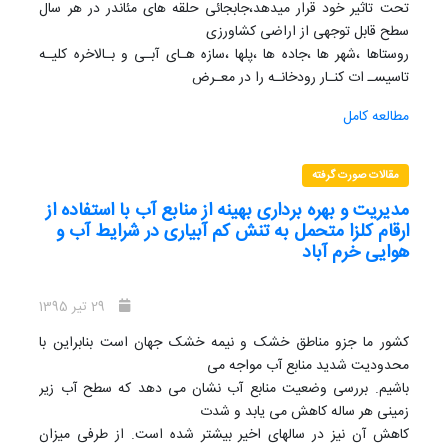
تحت تاثیر خود قرار میدهد،جابجائی حلقه های مئاندر در هر سال
سطح قابل توجهی از اراضی کشاورزی
روستاها ،شهر ها ،جاده ها ،پلها ،سازه هـای آبـی و بـالاخره کلیـه
تاسیسـ ات کنـار رودخانـه را در معـرض
تخریب قرار میدهد، از مهم ترین مباحث علم مهندسی رودخانه
مطالعه کامل
مطالعـات مورفولـوژی اسـت کـه بـه بیـان
شکل هندسی ، حریم بستر ،پروفیل طولی آبراهه ،مقاطع عرضی ،
تغییر شکل ها و تغییر مکان رودخانـه در
مقالات صورت گرفته
طول زمان می پردازد. محدوده اصلی مورد مطالعه رودخانه خرم آباد
مدیریت و بهره برداری بهینه از منابع آب با استفاده از
از محل تنگ شبیخون درشاخه رباط
ارقام کلزا متحمل به تنش کم آبیاری در شرایط آب و
تا پایین دست رودخانه خرم آباد در چم انجیربه طول 31 کیلومتر مـی
هوایی خرم آباد
باشـد شـاخص مئانـدری بـودن ایـن
رودخانه ، برخوردا ری از جاذبه های طبیعـی ،ناپایـداری سـاحلی ،و
از جهـت دیگـر بررسـی طـرح هـای
29 تیر 1395
متعدد اجرا شده در کرانه های آن حاکی از یک توسعه نامتوازن
کشور ما جزو مناطق خشک و نیمه خشک جهان است بنابراین با
است. اما نکته قابـل توجـه در ایـن زمینـه
محدودیت شدید منابع آب مواجه می
که بیشتر مورد توجه برنامه ریزان فضایی است معضلات حریم
باشیم. بررسی وضعیت منابع آب نشان می دهد که سطح آب زیر
رودخانه ای و نحـوه تعیـین آن اسـت زیـرا
زمینی هر ساله کاهش می یابد و شدت
غالبا حریم رودخانه ها بر اساس ضرائب انسانی مانند ابعاد اتومبیل
کاهش آن نیز در سالهای اخیر بیشتر شده است. از طرفی میزان
ها و....تعیین میشود حال آنکه این حریم