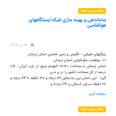
مقالات صورت گرفته
ساماندهی و بهینه سازی شبکه ایستگاههای
هواشناسی
29 تیر 1395
ویژگیهای طبیعی – اقلیمی و زمین شناسی استان لرستان
1-1- موقعیت جغرافیایی استان لرستان :
استان لرستان با مساحت 28160 کیلومتر مربع در غرب ایران ، 1/7
درصد از کل مساحت کشور را در بر مـی
گیرد . این استان بین مدارهای 32 درجه و 37 دقیقه تا 34 درجه و
22 دقیقه عـرض شـمالی و 46 درجـه و
51 دقیقه تا 50 درجه و 3 دقیقه طول شرقی از نصف النهار گرینویچ
مطالعه کامل
قرار گرفتـه اسـت . اسـتان لرسـتان ،از
شمال به استان های مرکزی و همدان ، از جنوب به استان خوزستان،
از شرق به اسـتان اصـفهان و از غـرب بـه
مقالات صورت گرفته
استانهای کرمانشاه و ایلام محدود می شود .شکل(1-1) موقعیت