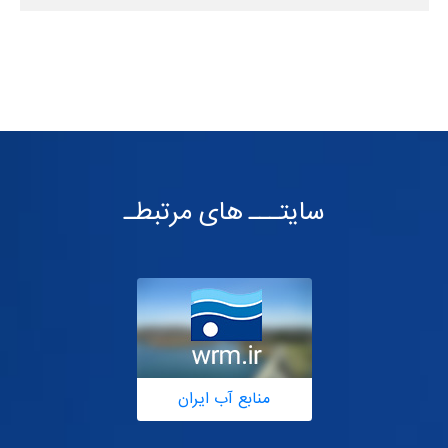
سایتـــ های مرتبطـ
منابع آب ایران