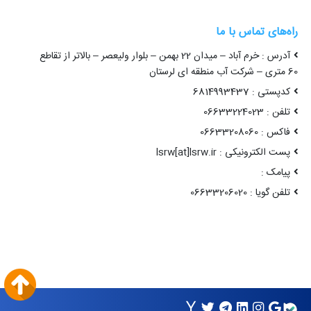
راه‌های تماس با ما
آدرس : خرم آباد – میدان 22 بهمن – بلوار ولیعصر – بالاتر از تقاطع
60 متری – شرکت آب منطقه ای لرستان
کدپستی : 6814993437
تلفن : 06633224023
فاکس : 06633208060
پست الکترونیکی : lsrw[at]lsrw.ir
پیامک :
تلفن گویا : 06633206020