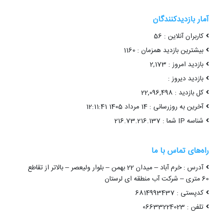
آمار بازدیدکنندگان
کاربران آنلاین : 56
بیشترین بازدید همزمان : 1160
بازدید امروز : 2,173
بازدید دیروز :
کل بازدید : 22,096,498
آخرین به روزرسانی : 14 مرداد 1405 12:11:41
شناسه IP شما : 216.73.216.137
راه‌های تماس با ما
آدرس : خرم آباد – میدان 22 بهمن – بلوار ولیعصر – بالاتر از تقاطع
60 متری – شرکت آب منطقه ای لرستان
کدپستی : 6814993437
تلفن : 06633224023