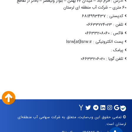
آدرس : خرم آباد – میدان 22 بهمن – بلوار ولیعصر – بالاتر از تقاطع
60 متری – شرکت آب منطقه ای لرستان
کدپستی : 6814993437
تلفن : 06633224023
فاکس : 06633208060
پست الکترونیکی : lsrw[at]lsrw.ir
پیامک :
تلفن گویا : 06633206020
© تمامی حقوق این وب‌سایت، متعلق به شرکت سهامی آب منطقه‌ای
لرستان است.