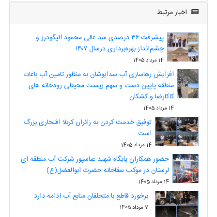
اخبار مرتبط
پیشرفت ۳۶ درصدی سد عالی محمود الیگودرز و
چشم‌انداز بهره‌برداری درسال ۱۴۰۷
14 مرداد 1405
افزایش رهاسازی آب سدایوشان به منظور تامین آب باغات
منطقه پایین دست و سهم زیست محیطی رودخانه های
کاکارضا و کشکان
14 مرداد 1405
توفیق خدمت کردن به زائران کربلا افتخاری بزرگ
است
14 مرداد 1405
حضور همکاران پایگاه شهید عباسپور شرکت آب منطقه ای
لرستان در موکب سقاخانه حضرت ابوالفضل(ع)
14 مرداد 1405
برخورد قاطع با متخلفان منابع آب ادامه دارد
7 مرداد 1405