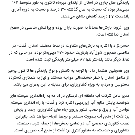
بارندگی سال جاری در استان از ابتدای مهرماه تاکنون به طور متوسط 162
میلی‌متر بوده که نسبت به سال گذشته 30 درصد و نسبت به دوره آماری
بلندمدت 47 درصد کاهش نشان می‌دهد.
وی افزود: بارش‌ها عمدتاً به صورت باران بوده و پراکنش مناسبی در سطح
استان نداشته است.
حسن‌نژاد با اشاره به بارش‌های متفاوت در نقاط مختلف استان، گفت: در
مناطقی همچون شول‌آباد بارش‌ها حدود 420 میلی‌متر بوده، در حالی که در
نقاط دیگر مانند پلدختر تنها 82 میلی‌متر بارندگی ثبت شده است.
وی همچنین هشدار داد: با توجه به کاهش و نوع بارندگی ها تا کنون،برخی
از مناطق استان با خطر خشکسالی مواجه هستند و نیاز به همکاری گسترده
مسئولین و مردم، به ویژه کشاورزان، برای مقابله با این بحران می باشد.
مدیر عامل شرکت آب منطقه ای لرستان در ادامه به راه‌اندازی سیستم‌های
هوشمند پایش منابع آب زیرزمینی اشاره کرد و گفت: با راه اندازی سیستم
توامان آب و برق و نصب کنتور برروی چاه های کشاورزی، رصد و پایش
برداشت از منابع آب بصورت مستمر و برخط انجام خواهد شد. بنابراین
نصب کنتورهای حجمی آب در تمامی بخش‌ها، از جمله شرب، صنعت،
کشاورزی و خدمات، به منظور کنترل برداشت از منابع آب ضروری است.