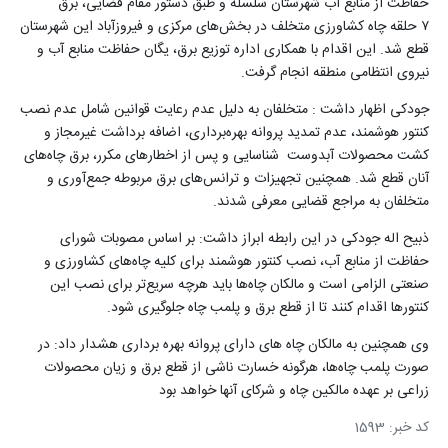
حفاظت از منابع آب شهرستان سلسله و طبق دستور مقام قضایی، برق
۷
حلقه چاه کشاورزی متخلف در بخش‌های مرکزی و فیروزآباد این شهرستان
قطع شد. این اقدام با همکاری اداره توزیع برق، یگان حفاظت منابع آب و
نیروی انتظامی منطقه انجام گرفت
.
جودکی اظهار داشت : متخلفان به دلیل عدم رعایت قوانین شامل عدم نصب
کنتور هوشمند، عدم تمدید پروانه بهره‌برداری، اضافه برداشت غیرمجاز و
کشت محصولات آبدوست شناسایی و پس از اخطارهای مکرر، برق چاه‌های
آنان قطع شد. همچنین تجهیزات و ترانس‌های برق مربوطه جمع‌آوری و
متخلفان به مراجع قضایی معرفی شدند
.
ذبیح اله جودکی در این رابطه ابراز داشت: بر اساس مصوبات شورای
حفاظت از منابع آب، نصب کنتور هوشمند برای کلیه چاه‌های کشاورزی و
صنعتی الزامی است و مالکان چاه‌ها باید هرچه سریع‌تر برای نصب این
کنتورها اقدام کنند تا از قطع برق و پلمب چاه جلوگیری شود
.
وی همچنین به مالکان چاه های دارای پروانه بهره برداری هشدار داد: در
صورت پلمب چاه‌ها، هرگونه خسارت ناشی از قطع برق و زیان محصولات
زراعی بر عهده مالکین چاه و شرکای آنها خواهد بود
کد خبر: 1593