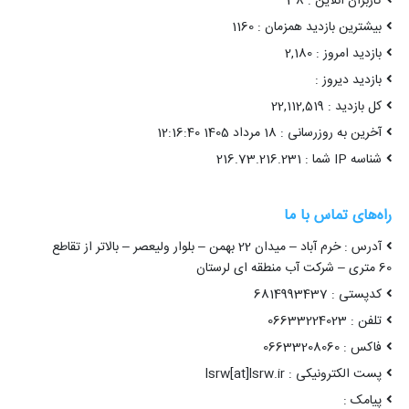
کاربران آنلاین : 38
بیشترین بازدید همزمان : 1160
بازدید امروز : 2,180
بازدید دیروز :
کل بازدید : 22,112,519
آخرین به روزرسانی : 18 مرداد 1405 12:16:40
شناسه IP شما : 216.73.216.231
راه‌های تماس با ما
آدرس : خرم آباد – میدان 22 بهمن – بلوار ولیعصر – بالاتر از تقاطع
60 متری – شرکت آب منطقه ای لرستان
کدپستی : 6814993437
تلفن : 06633224023
فاکس : 06633208060
پست الکترونیکی : lsrw[at]lsrw.ir
پیامک :