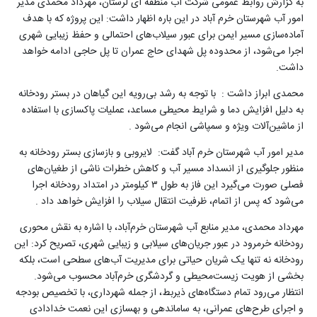
به گزارش روابط عمومی شرکت آب منطقه ای لرستان، مهرداد محمدی مدیر
امور آب شهرستان خرم آباد در این باره اظهار داشت: این پروژه که با هدف
آماده‌سازی مسیر ایمن برای عبور سیلاب‌های احتمالی و حفظ زیبایی شهری
اجرا می‌شود، از محدوده پل شهدای حاج عمران تا پل حاجی ادامه خواهد
داشت
.
محمدی ابراز داشت : با توجه به رشد بی‌رویه این گیاهان در بستر رودخانه
به دلیل افزایش دما و شرایط محیطی مساعد، عملیات پاکسازی با استفاده
از ماشین‌آلات ویژه و سمپاشی انجام می‌شود
.
مدیر امور آب شهرستان خرم آباد گفت: لایروبی و بازسازی بستر رودخانه به
منظور جلوگیری از انسداد مسیر آب و کاهش خطرات ناشی از طغیان‌های
فصلی صورت می‌گیرد این فاز به طول
۳
کیلومتر در امتداد رودخانه اجرا
می‌شود که پس از اتمام، ظرفیت انتقال سیلاب را افزایش خواهد داد
.
مهرداد محمدی، مدیر منابع آب شهرستان خرم‌آباد، با اشاره به نقش محوری
رودخانه خرمرود در عبور جریان‌های سیلابی و زیبایی شهری، تصریح کرد: این
رودخانه نه تنها یک شریان حیاتی برای مدیریت آب‌های سطحی است، بلکه
بخشی از هویت زیست‌محیطی و گردشگری خرم‌آباد محسوب می‌شود.
انتظار می‌رود تمام دستگاه‌های ذیربط، از جمله شهرداری، با تخصیص بودجه
و اجرای طرح‌های عمرانی، به ساماندهی و بهسازی این نعمت خدادادی