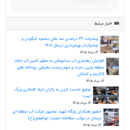
اخبار مرتبط
پیشرفت ۳۶ درصدی سد عالی محمود الیگودرز و
چشم‌انداز بهره‌برداری درسال ۱۴۰۷
14 مرداد 1405
افزایش رهاسازی آب سدایوشان به منظور تامین آب باغات
منطقه پایین دست و سهم زیست محیطی رودخانه های
کاکارضا و کشکان
14 مرداد 1405
توفیق خدمت کردن به زائران کربلا افتخاری بزرگ
است
14 مرداد 1405
حضور همکاران پایگاه شهید عباسپور شرکت آب منطقه ای
لرستان در موکب سقاخانه حضرت ابوالفضل(ع)
14 مرداد 1405