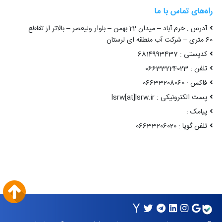
راه‌های تماس با ما
آدرس : خرم آباد – میدان 22 بهمن – بلوار ولیعصر – بالاتر از تقاطع
60 متری – شرکت آب منطقه ای لرستان
کدپستی : 6814993437
تلفن : 06633224023
فاکس : 06633208060
پست الکترونیکی : lsrw[at]lsrw.ir
پیامک :
تلفن گویا : 06633206020