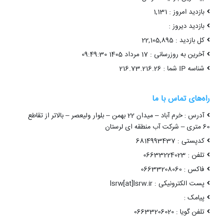
بازدید امروز : 1,131
بازدید دیروز :
کل بازدید : 22,105,895
آخرین به روزرسانی : 17 مرداد 1405 09:49:30
شناسه IP شما : 216.73.216.26
راه‌های تماس با ما
آدرس : خرم آباد – میدان 22 بهمن – بلوار ولیعصر – بالاتر از تقاطع
60 متری – شرکت آب منطقه ای لرستان
کدپستی : 6814993437
تلفن : 06633224023
فاکس : 06633208060
پست الکترونیکی : lsrw[at]lsrw.ir
پیامک :
تلفن گویا : 06633206020