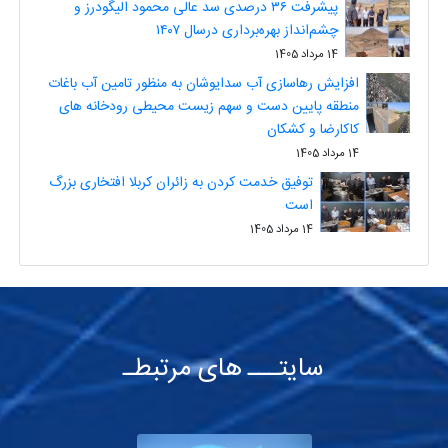
پیشرفت ۳۶ درصدی سد عالی محمود الیگودرز و
چشم‌انداز بهره‌برداری درسال ۱۴۰۷
14 مرداد 1405
افزایش رهاسازی آب سدایوشان به منظور تامین آب باغات
منطقه پایین دست و سهم زیست محیطی رودخانه های
کاکارضا و کشکان
14 مرداد 1405
توفیق خدمت کردن به زائران کربلا افتخاری بزرگ
است
14 مرداد 1405
سایتـــ های مرتبطـ