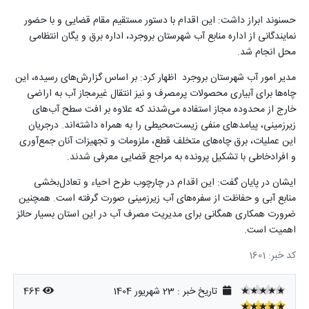
حسنوند ابراز داشت: این اقدام با دستور مستقیم مقام قضایی و با حضور
نمایندگانی از اداره منابع آب شهرستان بروجرد، اداره برق و یگان انتظامی
محل انجام شد
.
مدیر امور آب شهرستان بروجرد اظهار کرد: بر اساس گزارش‌های رسیده، این
چاه‌ها برای آبیاری محصولات پرمصرف و نیز انتقال غیرمجاز آب به اراضی
خارج از محدوده مجاز استفاده می‌شدند که علاوه بر افت سطح آب‌های
زیرزمینی، پیامدهای منفی زیست‌محیطی را به همراه داشته‌اند. درجریان
این عملیات، برق چاه‌های متخلف قطع، ملزومات و تجهیزات آنان جمع‌آوری
و افرادخاطی با تشکیل پرونده به مراجع قضایی معرفی شدند
.
ایشان در پایان گفت: این اقدام در چارچوب طرح احیاء و تعادل‌بخشی
منابع آبی و حفاظت از سفره‌های آب زیرزمینی صورت گرفته است. همچنین
ضرورت همکاری همگانی برای مدیریت مصرف آب در این استان بسیار حائز
اهمیت است
.
کد خبر: 1601
★★★★★
تاریخ خبر : 23 شهریور 1404
464
★★★★★
★★★★★