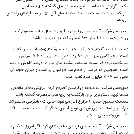
مکعب گزارش شده است. این حجم در سال گذشته 68.48میلیون
‌مترمکعب بود که نسبت به مدت مشابه سال قبل 52 درصد افزایش را نشان
می‌دهد
.
مدیرعامل شرکت آب منطقه‌ای لرستان افزود: در حال حاضر مجموع آب
ورودی‌ هشت سد استان 5.93 متر مکعب بر ثانیه می باشد
.
علیرضا کاکاوند گفت: حجم کل مخزن سد مروک 105.6میلیون مترمکعب
است و هم اکنون میزان آب ذخیره شده پشت این سد 15.6 میلیون
مترمکعب بوده که نسبت به مدت مشابه سال قبل 8- درصد کاهش داشته
است. همچنین 18 درصد از حجم سد حوضیان پر است و میزان حجم آب
فعلی سد 5.96 میلیون مترمکعب است
.
مدیرعامل شرکت آب منطقه‌ای لرستان تصریح کرد: افزایش ذخایر مقطعی
سدها نباید دستاویزی برای بازگشت به رویه‌های پرمصرف گذشته باشد.
مدیریت صحیح منابع، از مزارع آغاز می‌شود؛ جایی که جایگزینی محصولات
کم‌آب‌بر و استفاده از روش‌های نوین آبیاری، دیگر یک انتخاب نیست، بلکه
یک ضرورت حیاتی است
.
مدیرعامل شرکت آب منطقه‌ای لرستان خاطر نشان کرد: اگر امروز، همگام با
اصلاح الگوی کشت، مدیریت جدی بر برداشت‌های غیرمجاز اعمال نشود،