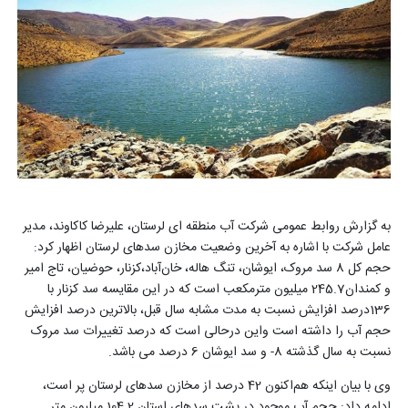
به گزارش روابط عمومی شرکت آب منطقه ای لرستان، علیرضا کاکاوند، مدیر
عامل شرکت با اشاره به آخرین وضعیت مخازن سدهای لرستان اظهار کرد:
حجم کل 8 سد مروک، ایوشان، تنگ هاله، خان‌آباد،کزنار، حوضیان، تاج امیر
و کمندان245.7 میلیون مترمکعب است که در این مقایسه سد کزنار با
136درصد افزایش نسبت به مدت مشابه سال قبل، بالاترین درصد افزایش
حجم آب را داشته است واین درحالی است که درصد تغییرات سد مروک
نسبت به سال گذشته 8- و سد ایوشان 6 درصد می باشد
.
وی با بیان اینکه هم‌اکنون 42 درصد از مخازن سدهای لرستان پر است،
ادامه داد: حجم آب موجود در پشت سدهای استان 104.2 میلیون متر