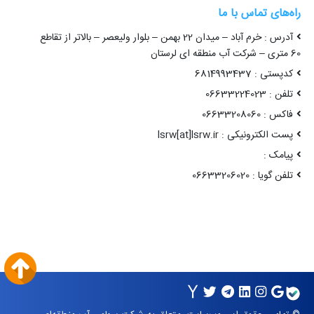
راه‌های تماس با ما
آدرس : خرم آباد – میدان 22 بهمن – بلوار ولیعصر – بالاتر از تقاطع
60 متری – شرکت آب منطقه ای لرستان
کدپستی : 6814993437
تلفن : 06633224023
فاکس : 06633208060
پست الکترونیکی : lsrw[at]lsrw.ir
پیامک :
تلفن گویا : 06633206020