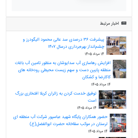
اخبار مرتبط
پیشرفت ۳۶ درصدی سد عالی محمود الیگودرز و
چشم‌انداز بهره‌برداری درسال ۱۴۰۷
14 مرداد 1405
افزایش رهاسازی آب سدایوشان به منظور تامین آب باغات
منطقه پایین دست و سهم زیست محیطی رودخانه های
کاکارضا و کشکان
14 مرداد 1405
توفیق خدمت کردن به زائران کربلا افتخاری بزرگ
است
14 مرداد 1405
حضور همکاران پایگاه شهید عباسپور شرکت آب منطقه ای
لرستان در موکب سقاخانه حضرت ابوالفضل(ع)
14 مرداد 1405