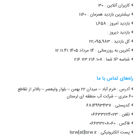
کاربران آنلاین : 30
بیشترین بازدید همزمان : 1160
بازدید امروز : 1,658
بازدید دیروز :
کل بازدید : 22,095,983
آخرین به روزرسانی : 14 مرداد 1405 12:11:41
شناسه IP شما : 216.73.216.108
راه‌های تماس با ما
آدرس : خرم آباد – میدان 22 بهمن – بلوار ولیعصر – بالاتر از تقاطع
60 متری – شرکت آب منطقه ای لرستان
کدپستی : 6814993437
تلفن : 06633224023
فاکس : 06633208060
پست الکترونیکی : lsrw[at]lsrw.ir