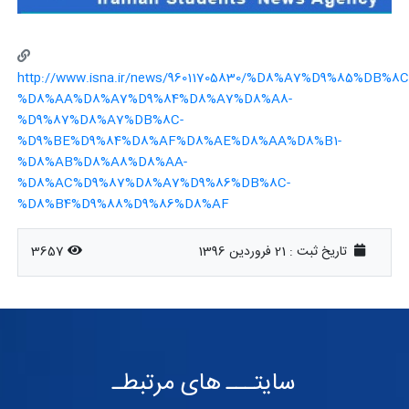
http://www.isna.ir/news/96011705830/%D8%A7%D9%85%
%D8%AA%D8%A7%D9%84%D8%A7%D8%A8-
%D9%87%D8%A7%DB%8C-
%D9%BE%D9%84%D8%AF%D8%AE%D8%AA%D8%B1-
%D8%AB%D8%A8%D8%AA-
%D8%AC%D9%87%D8%A7%D9%86%DB%8C-
%D8%B4%D9%88%D9%86%D8%AF
تاریخ ثبت :
21 فروردین 1396
3657
سایتـــ های مرتبطـ