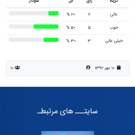
گزینه
رأی
کل
نمودار
عالی
2
20 %
خوب
5
50 %
خیلی عالی
3
30 %
10 مهر 1392
10
سایتـــ های مرتبطـ