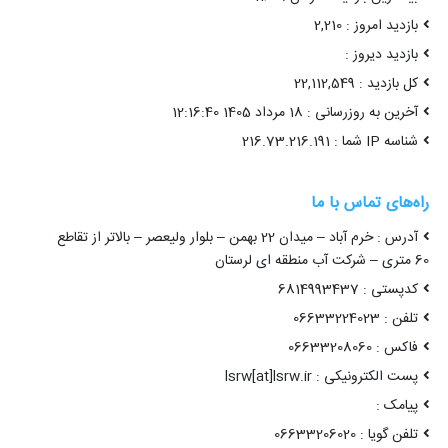
بازدید امروز : 2,210
بازدید دیروز :
کل بازدید : 22,112,549
آخرین به روزرسانی : 18 مرداد 1405 12:16:40
شناسه IP شما : 216.73.216.191
راه‌های تماس با ما
آدرس : خرم آباد – میدان 22 بهمن – بلوار ولیعصر – بالاتر از تقاطع
60 متری – شرکت آب منطقه ای لرستان
کدپستی : 6814993437
تلفن : 06633224023
فاکس : 06633208060
پست الکترونیکی : lsrw[at]lsrw.ir
پیامک :
تلفن گویا : 06633206020