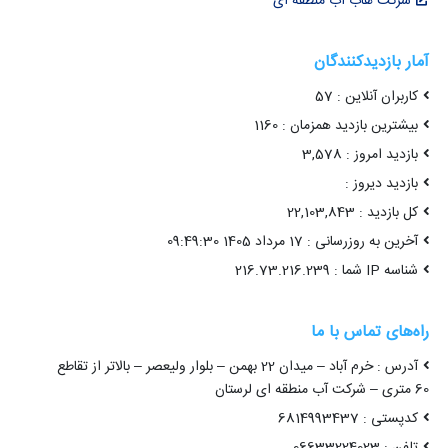
شرکت هاب آب منطقه ای
آمار بازدیدکنندگان
کاربران آنلاین : 57
بیشترین بازدید همزمان : 1160
بازدید امروز : 3,578
بازدید دیروز :
کل بازدید : 22,103,843
آخرین به روزرسانی : 17 مرداد 1405 09:49:30
شناسه IP شما : 216.73.216.239
راه‌های تماس با ما
آدرس : خرم آباد – میدان 22 بهمن – بلوار ولیعصر – بالاتر از تقاطع
60 متری – شرکت آب منطقه ای لرستان
کدپستی : 6814993437