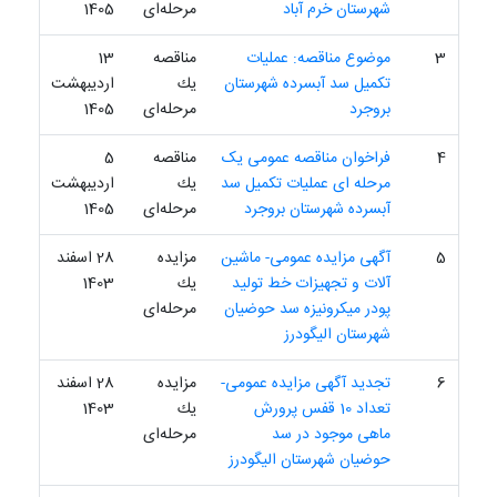
شهرستان خرم آباد
مرحله‌ای
1405
3
موضوع مناقصه: عملیات
مناقصه
13
تکمیل سد آبسرده شهرستان
یك
اردیبهشت
بروجرد
مرحله‌ای
1405
4
فراخوان مناقصه عمومی یک
مناقصه
5
مرحله ای عملیات تکمیل سد
یك
اردیبهشت
آبسرده شهرستان بروجرد
مرحله‌ای
1405
5
آگهی مزایده عمومی- ﻣﺎﺷﯿﻦ
مزایده
28 اسفند
آﻻت و ﺗﺠﻬﯿﺰات ﺧﻂ ﺗﻮﻟﯿﺪ
یك
1403
ﭘﻮدر ﻣﯿﮑﺮوﻧﯿﺰه ﺳﺪ ﺣﻮﺿﯿﺎن
مرحله‌ای
ﺷﻬﺮﺳﺘﺎن اﻟﯿﮕﻮدرز
6
تجدید آگهی مزایده عمومی-
مزایده
28 اسفند
تعداد 10 قفس پرورش
یك
1403
ماهی موجود در سد
مرحله‌ای
حوضیان شهرستان الیگودرز