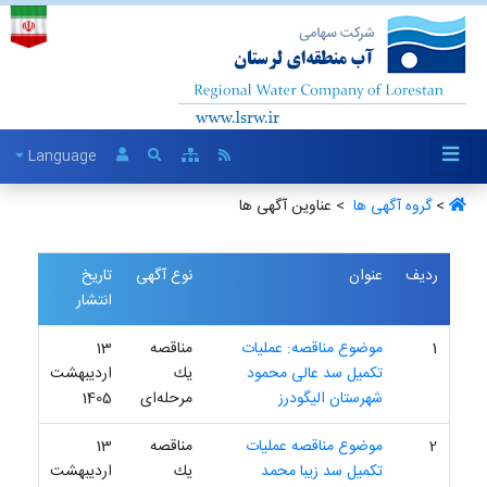
Language
>
گروه آگهی ها ‏
> عناوین آگهی ها
ردیف
عنوان
نوع آگهی
تاریخ
انتشار
1
موضوع مناقصه: عملیات
مناقصه
13
تکمیل سد عالی محمود
یك
اردیبهشت
شهرستان الیگودرز
مرحله‌ای
1405
2
موضوع مناقصه عملیات
مناقصه
13
تکمیل سد زیبا محمد
یك
اردیبهشت