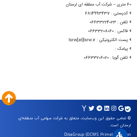
60 متری – شرکت آب منطقه ای لرستان
کدپستی : 6814993437
تلفن : 06633224023
فاکس : 06633208060
پست الکترونیکی : lsrw[at]lsrw.ir
پیامک :
تلفن گویا : 06633206020
© تمامی حقوق این وب‌سایت، متعلق به شرکت سهامی آب منطقه‌ای
لرستان است.
DibaGroup
(DCMS Prime)
|
Arvan