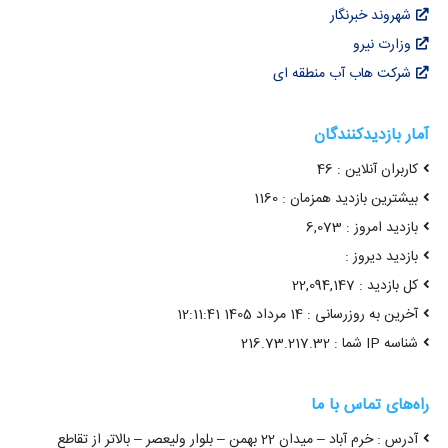
شهروند خبرنگار
وزارت نیرو
شرکت هاب آب منطقه ای
آمار بازدیدکنندگان
کاربران آنلاین : 46
بیشترین بازدید همزمان : 1160
بازدید امروز : 6,073
بازدید دیروز :
کل بازدید : 22,094,147
آخرین به روزرسانی : 14 مرداد 1405 12:11:41
شناسه IP شما : 216.73.217.32
راه‌های تماس با ما
آدرس : خرم آباد – میدان 22 بهمن – بلوار ولیعصر – بالاتر از تقاطع