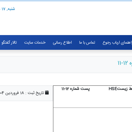
شنبه, 17 مرداد 1405
اهنمای ارباب رجوع
تماس با ما
اطلاع رسانی
خدمات سایت
تالار گفتگو
یط زیست
HSE
پ
ست شماره 12-11
تاریخ ثبت :
18 فروردین 1404