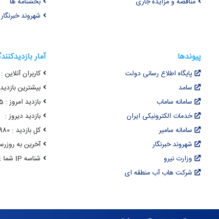
مناقصه و مزایده جاری
بخشنامه ها
شهروند خبرنگار
پیوندها
آمار بازدیدکنند
پایگاه اطلاع رسانی دولت
کاربران آنلاین : 35
سامد
بیشترین بازدید هم
سامانه ساماب
بازدید امروز : 1,715
خدمات الکترونیکی ایران
بازدید دیروز :
سامانه سامیر
کل بازدید : 22,101,980
شهروند خبرنگار
آخرین به روزرسانی : 14 مرداد 05
وزارت نیرو
شناسه IP شما : 216.73.217.69
شرکت هاب آب منطقه ای