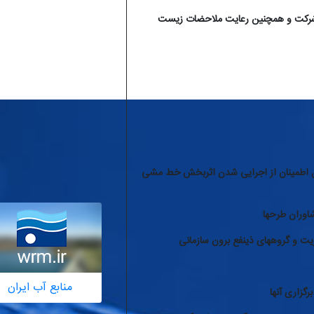
ل شرکت و همچنین رعایت ملاحضات زیست
اطمینان از اجرایی شدن اثربخش خط مشی
اوران طرحها
یت و گروههای ذینفع برون سازمانی
منابع آب ایران
گزاری آنها