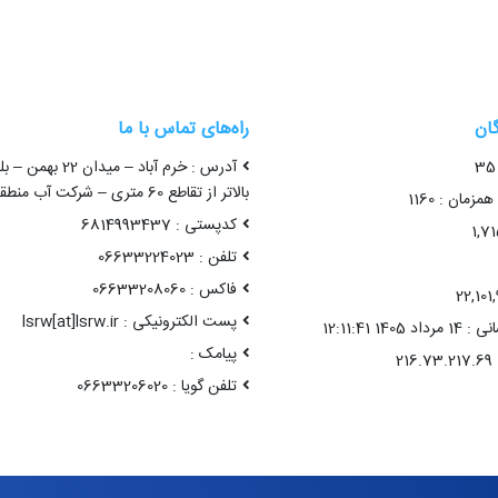
گان
راه‌های تماس با ما
آدرس : خرم آباد – میدا
بالاتر از تقاطع 60 متری – شرکت آب منطقه ای لرستان
زمان : 1160
کدپستی : 6814993437
تلفن : 06633224023
فاکس : 06633208060
پست الکترونیکی : lsrw[at]lsrw.ir
14 12:11:41
پیامک :
تلفن گویا : 06633206020