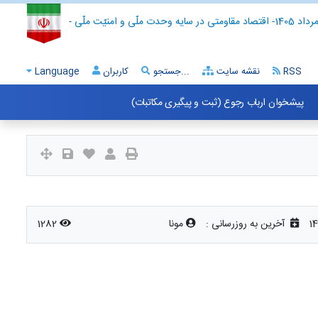
- اقتصاد مقاومتی در سایه وحدت ملّی و امنیّت ملّی -
RSS
نقشه سایت
جستجو...
کاربران
Language
پیشخوان ارباب رجوع (ثبت و پیگیری مکاتبات)
آخرین به روزرسانی :
مونا
1282