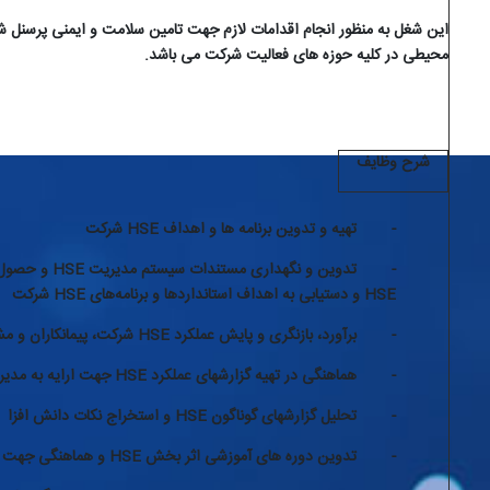
این شغل به منظور
انجام اقدامات لازم جهت تامین سلامت و ایمنی پرسن
محیطی در کلیه حوزه های فعالیت شرکت می باشد.
شرح وظایف
-
تهیه و تدوین برنامه ها و اهداف
HSE
شرکت
-
تدوین و نگهداری مستندات سیستم مدیریت
HSE
و حصول 
HSE
و دستیابی به اهداف استانداردها و برنامه‌های
HSE
شرکت
-
برآورد، بازنگری و پایش عملکرد
HSE
شرکت، پیمانکاران و مش
-
هماهنگی در تهیه گزارشهای عملکرد
HSE
جهت ارایه به مدیر
-
تحلیل گزارشهای گوناگون
HSE
و استخراج نکات دانش افزا
-
تدوین دوره های آموزشی اثر بخش
HSE
و هماهنگی جهت بر