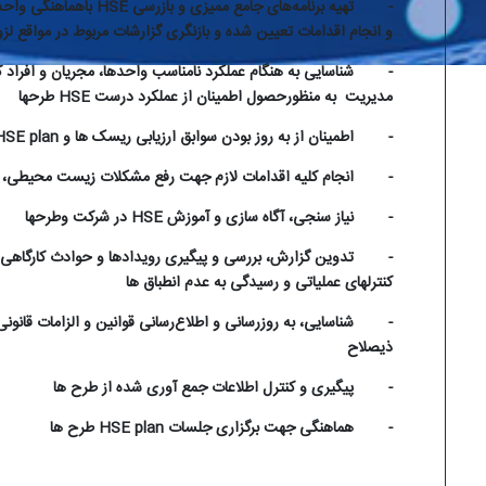
-
تهیه برنامه‌های جامع ممیزی و بازرسی
HSE
باهماهنگی واحد
و انجام اقدامات تعیین شده و بازنگری گزارشات مربوط در مواقع لز
-
شناسایی به هنگام عملکرد نامناسب واحدها، مجریان و افراد ک
مدیریت به منظورحصول اطمینان از عملکرد درست
HSE
طرحها
-
اطمینان از به روز بودن سوابق ارزیابی ریسک ها و
HSE plan
-
انجام کلیه اقدامات لازم جهت رفع مشکلات زیست محیطی، ا
-
نیاز سنجی، آگاه سازی و آموزش
HSE
در شرکت وطرحها
-
تدوین گزارش، بررسی و پیگیری رویدادها و حوادث کارگاهی ب
کنترلهای عملیاتی و رسیدگی به عدم انطباق ها
-
شناسایی، به روزرسانی و اطلاع‌رسانی قوانین و الزامات قانون
ذیصلاح
-
پیگیری و کنترل اطلاعات جمع آوری شده از طرح ها
-
هماهنگی جهت برگزاری جلسات
HSE plan
طرح ها