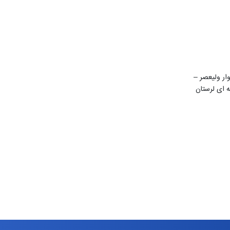
ن 22 بهمن – بلوار ولیعصر –