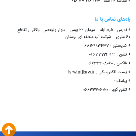
شناسه IP شما : 216.73.216.173
راه‌های تماس با ما
آدرس : خرم آباد – میدان 22 بهمن – بلوار ولیعصر – بالاتر از تقاطع
60 متری – شرکت آب منطقه ای لرستان
کدپستی : 6814993437
تلفن : 06633224023
فاکس : 06633208060
پست الکترونیکی : lsrw[at]lsrw.ir
پیامک :
تلفن گویا : 06633206020