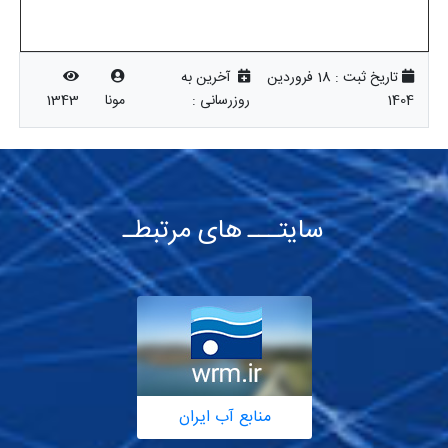
تاریخ ثبت :
18 فروردین
آخرین به
1404
روزرسانی :
مونا
1343
سایتـــ های مرتبطـ
منابع آب ایران