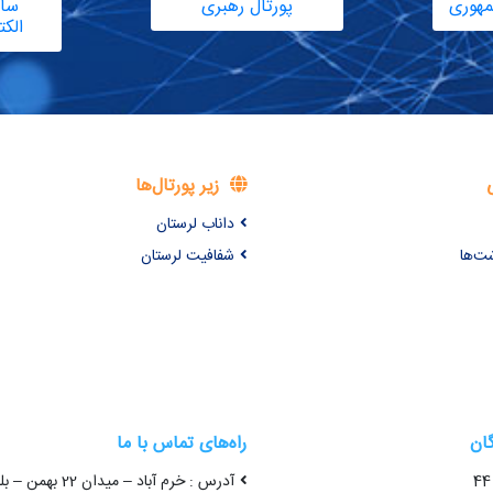
مهوری
پورتال رهبری
سام
الک
زیر پورتال‌ها
داناب لرستان
شت‌ها
شفافیت لرستان
گان
راه‌های تماس با ما
آدرس : خرم آباد – میدا