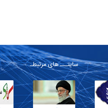
سایتـــ های مرتبطـ