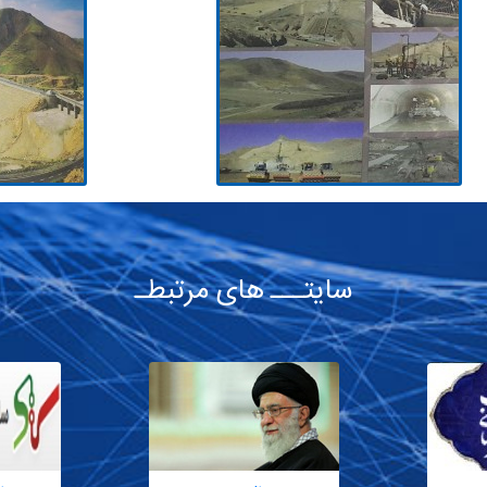
سایتـــ های مرتبطـ