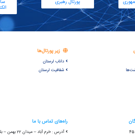
مهوری
پورتال رهبری
سام
الک
زیر پورتال‌ها
داناب لرستان
شت‌ها
شفافیت لرستان
گان
راه‌های تماس با ما
آدرس : خرم آباد – میدا