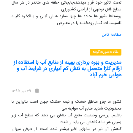
تحت تاثیر خود قرار میدهد،جابجائی حلقه های مئاندر در هر سال
سطح قابل توجهی از اراضی کشاورزی
روستاها ،شهر ها ،جاده ها ،پلها ،سازه هـای آبـی و بـالاخره کلیـه
تاسیسـ ات کنـار رودخانـه را در معـرض
تخریب قرار میدهد، از مهم ترین مباحث علم مهندسی رودخانه
مطالعه کامل
مطالعـات مورفولـوژی اسـت کـه بـه بیـان
شکل هندسی ، حریم بستر ،پروفیل طولی آبراهه ،مقاطع عرضی ،
تغییر شکل ها و تغییر مکان رودخانـه در
مقالات صورت گرفته
طول زمان می پردازد. محدوده اصلی مورد مطالعه رودخانه خرم آباد
مدیریت و بهره برداری بهینه از منابع آب با استفاده از
از محل تنگ شبیخون درشاخه رباط
ارقام کلزا متحمل به تنش کم آبیاری در شرایط آب و
تا پایین دست رودخانه خرم آباد در چم انجیربه طول 31 کیلومتر مـی
هوایی خرم آباد
باشـد شـاخص مئانـدری بـودن ایـن
رودخانه ، برخوردا ری از جاذبه های طبیعـی ،ناپایـداری سـاحلی ،و
از جهـت دیگـر بررسـی طـرح هـای
29 تیر 1395
متعدد اجرا شده در کرانه های آن حاکی از یک توسعه نامتوازن
کشور ما جزو مناطق خشک و نیمه خشک جهان است بنابراین با
است. اما نکته قابـل توجـه در ایـن زمینـه
محدودیت شدید منابع آب مواجه می
که بیشتر مورد توجه برنامه ریزان فضایی است معضلات حریم
باشیم. بررسی وضعیت منابع آب نشان می دهد که سطح آب زیر
رودخانه ای و نحـوه تعیـین آن اسـت زیـرا
زمینی هر ساله کاهش می یابد و شدت
غالبا حریم رودخانه ها بر اساس ضرائب انسانی مانند ابعاد اتومبیل
کاهش آن نیز در سالهای اخیر بیشتر شده است. از طرفی میزان
ها و....تعیین میشود حال آنکه این حریم