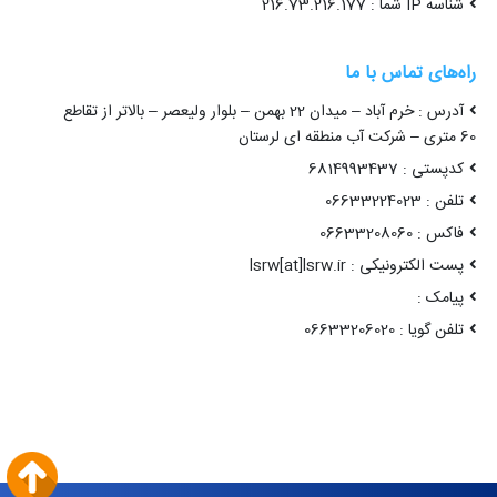
شناسه IP شما : 216.73.216.177
راه‌های تماس با ما
آدرس : خرم آباد – میدان 22 بهمن – بلوار ولیعصر – بالاتر از تقاطع
60 متری – شرکت آب منطقه ای لرستان
کدپستی : 6814993437
تلفن : 06633224023
فاکس : 06633208060
پست الکترونیکی : lsrw[at]lsrw.ir
پیامک :
تلفن گویا : 06633206020