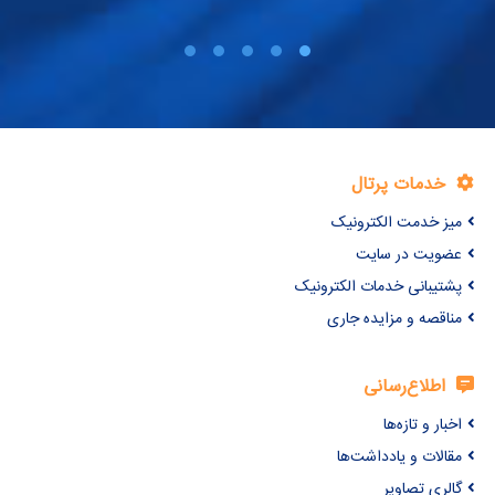
به ترتیب 0/19 ،0/05 و 0/31 گرم بر مترمکعب بر کیلووات ساعت
محاسبه گردید. نتایج نشان داد که
مدیریت آب و انرژی به منظور افزایش ِسود در محصولات کشاورزی
امری مهم و تاثیرگذار است.
خدمات پرتال
میز خدمت الکترونیک
عضویت در سایت
پشتیبانی خدمات الکترونیک
مناقصه و مزایده جاری
اطلاع‌رسانی
اخبار و تازه‌ها
مقالات و یادداشت‌ها
گالری تصاویر