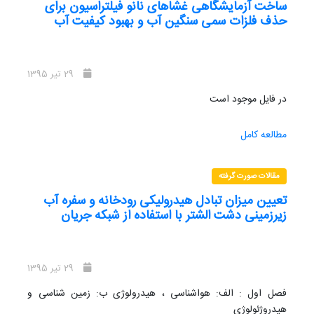
ساخت آزمایشگاهی غشاهای نانو فیلتراسیون برای
استان لرستان به تفک یک شهرستان در ا یران
حذف فلزات سمی سنگین آب و بهبود کیفیت آب
را نشان می دهد
29 تیر 1395
در فایل موجود است
مطالعه کامل
مقالات صورت گرفته
تعیین میزان تبادل هیدرولیکی رودخانه و سفره آب
زیرزمینی دشت الشتر با استفاده از شبکه جریان
29 تیر 1395
فصل اول : الف: هواشناسی ، هیدرولوژی ب: زمین شناسی و
هیدروژئولوژی