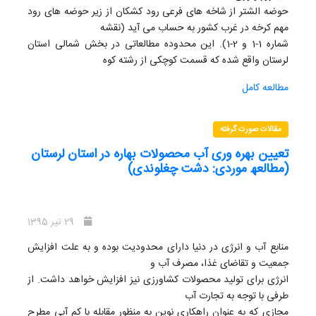
حوضه الشتر از شاخه های فرعی رود کشکان از زیر حوضه های رود
مهم کرخه در غرب کشور به حساب می آید (نقشه
شماره 1-1 و 2-1). این محدوده مطالعاتی در بخش شمالی استان
لرستان واقع شده که قسمت کوچکی از رشته کوه
بزرگ زاگرس را در بر می گیرد. موقعیت جغرافیایی آن بین 33
مطالعه کامل
درجه و 39 دقیقه و 7 ثانیه تا 34 درجه و 0 دقیقه و
55 ثانیه عرض شمالی و 47 درجه و 31 دقیقه و 1 ثانیه تا 48 درجه
و 31 دقیقه و 9 ثانیه طول جغرافیایی شرقی می
مقالات صورت گرفته
باشد. قسمت عمده رخنمون منطقه در حوضه الشتر را کوهها و تپه
تعیین بھره وری آب محصولات بھاره در استان لرستان
ها تشکیل داده است .از نظر تقسیمات هیدرولوژیک
(مطالعھ موردی: دشت چغلوندی)
این محدوده با کد 2210 شامل حوضه آبریز رودخانه آب الشتر با کد
2227 تا محل الحاق به رودخانه هرود و تشکیل
رودخانه کشکان می باشد. وسعت کل محدوده مطالعاتی 811 کیلومتر
مربع می باشد که وسعت دشت اصلی در حدود
29 تیر 1395
159 کیلومتر مربع است. از این مقدار 93.61 کیلومتر مربع جهت
منابع آب و انرژی در دنیا دارای محدودیت بوده و به علت افزایش
محدوده بیلان در نظر گرفته شده است .
جمعیت و تقاضای غذا، مصرف آب و
انرژی برای تولید محصولات کشاورزی نیز افزایش خواهد داشت. از
طرفی با توجه به تجارت آب
مجازی که به عنوان راهکاری نوین به منظور مقابله با کم آبی مطرح