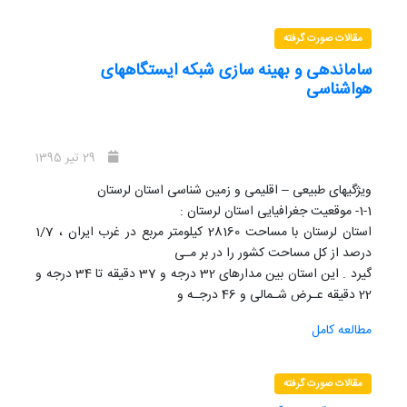
مقالات صورت گرفته
ساماندهی و بهینه سازی شبکه ایستگاههای
هواشناسی
29 تیر 1395
ویژگیهای طبیعی – اقلیمی و زمین شناسی استان لرستان
1-1- موقعیت جغرافیایی استان لرستان :
استان لرستان با مساحت 28160 کیلومتر مربع در غرب ایران ، 1/7
درصد از کل مساحت کشور را در بر مـی
گیرد . این استان بین مدارهای 32 درجه و 37 دقیقه تا 34 درجه و
22 دقیقه عـرض شـمالی و 46 درجـه و
51 دقیقه تا 50 درجه و 3 دقیقه طول شرقی از نصف النهار گرینویچ
مطالعه کامل
قرار گرفتـه اسـت . اسـتان لرسـتان ،از
شمال به استان های مرکزی و همدان ، از جنوب به استان خوزستان،
از شرق به اسـتان اصـفهان و از غـرب بـه
مقالات صورت گرفته
استانهای کرمانشاه و ایلام محدود می شود .شکل(1-1) موقعیت