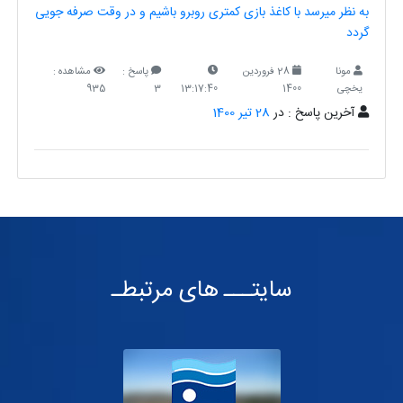
به نظر میرسد با کاغذ بازی کمتری روبرو باشیم و در وقت صرفه جویی
گردد
مونا
28 فروردین
پاسخ :
مشاهده :
یخچی
1400
13:17:40
3
935
آخرین پاسخ : در
28 تیر 1400
سایتـــ های مرتبطـ