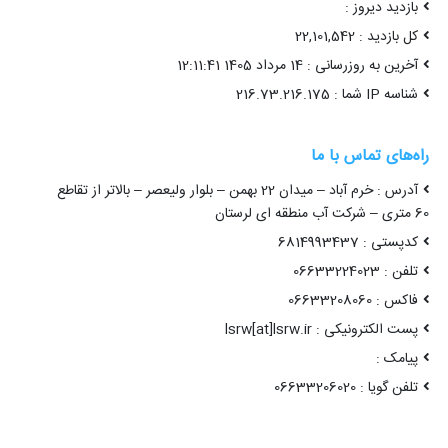
بازدید دیروز :
کل بازدید : 22,101,542
آخرین به روزرسانی : 14 مرداد 1405 12:11:41
شناسه IP شما : 216.73.216.175
راه‌های تماس با ما
آدرس : خرم آباد – میدان 22 بهمن – بلوار ولیعصر – بالاتر از تقاطع
60 متری – شرکت آب منطقه ای لرستان
کدپستی : 6814993437
تلفن : 06633224023
فاکس : 06633208060
پست الکترونیکی : lsrw[at]lsrw.ir
پیامک :
تلفن گویا : 06633206020