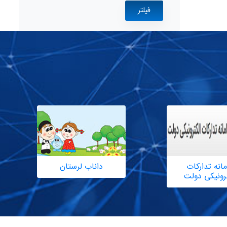
انه تدارکات
داناب لرستان
ترونیکی دولت