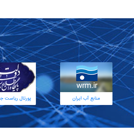
منابع آب ایران
پورتال ریاست ج