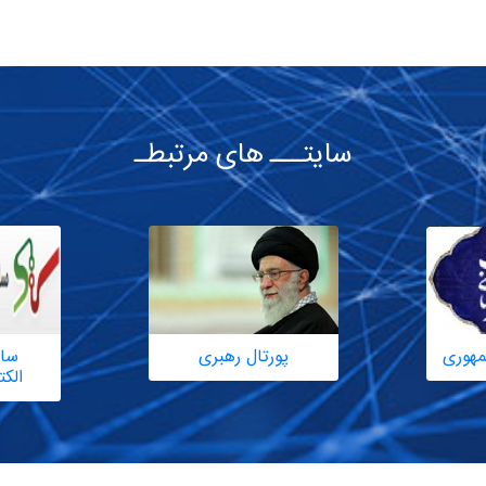
سایتـــ های مرتبطـ
مهوری
پورتال رهبری
سام
الک