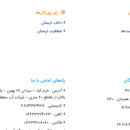
زیر پورتال‌ها
داناب لرستان
شت‌ها
شفافیت لرستان
گان
راه‌های تماس با ما
آدرس : خرم آباد – میدا
بالاتر از تقاطع 60 متری – شرکت آب منطقه ای لرستان
زمان : 1160
کدپستی : 6814993437
تلفن : 06633224023
فاکس : 06633208060