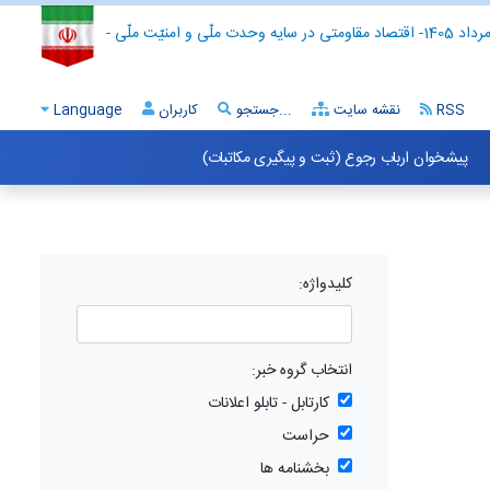
- اقتصاد مقاومتی در سایه وحدت ملّی و امنیّت ملّی -
RSS
نقشه سایت
جستجو...
کاربران
Language
پیشخوان ارباب رجوع (ثبت و پیگیری مکاتبات)
کلیدواژه:
انتخاب گروه خبر:
کارتابل - تابلو اعلانات
حراست
بخشنامه ها