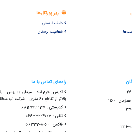
زیر پورتال‌ها
داناب لرستان
شت‌ها
شفافیت لرستان
گان
راه‌های تماس با ما
آدرس : خرم آباد – میدا
بالاتر از تقاطع 60 متری – شرکت آب منطقه ای لرستان
زمان : 1160
کدپستی : 6814993437
تلفن : 06633224023
فاکس : 06633208060