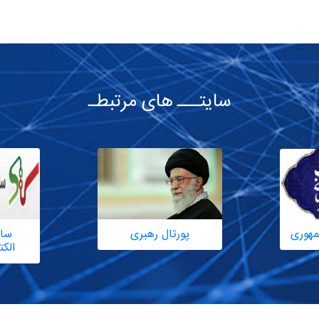
سایتـــ های مرتبطـ
مهوری
پورتال رهبری
سام
الک