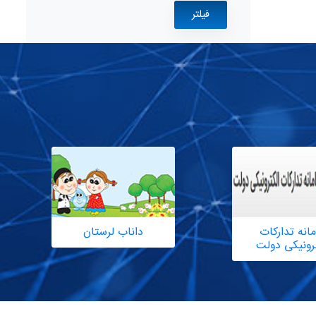
انه تدارکات
داناب لرستان
ترونیکی دولت