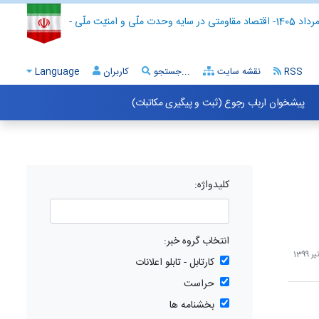
- اقتصاد مقاومتی در سایه وحدت ملّی و امنیّت ملّی -
RSS
نقشه سایت
جستجو...
کاربران
Language
پیشخوان ارباب رجوع (ثبت و پیگیری مکاتبات)
کلیدواژه:
انتخاب گروه خبر:
کارتابل - تابلو اعلانات
حراست
بخشنامه ها