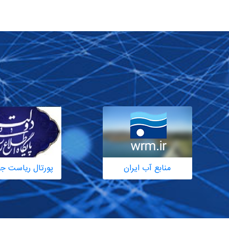
منابع آب ایران
پورتال ریاست ج